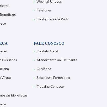
Webmail Unoesc
igital
Telefones
 Benefícios
Configurar rede Wi-fi
osco
TECA
FALE CONOSCO
tação
Contato Geral
os Usuários
Atendimento ao Estudante
nciona
Ouvidoria
a Virtual
Seja nosso Fornecedor
Trabalhe Conosco
nossas bibliotecas
osco