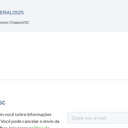
ERAL/2025
Unoesc Chapecó/SC
sc
om você sobre informações
 Você pode cancelar o envio da
hes, leia nossa