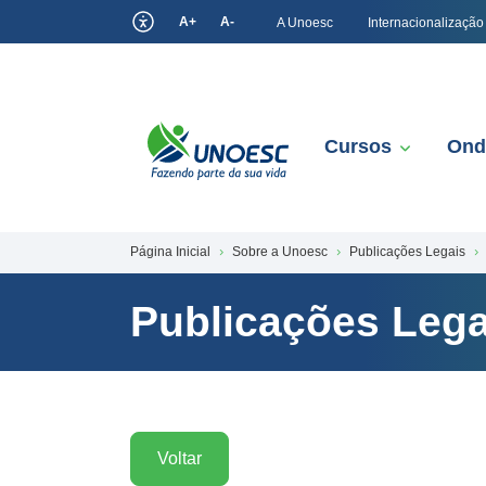
A+
A-
A Unoesc
Internacionalização
Cursos
Ond
Página Inicial
Sobre a Unoesc
Publicações Legais
Publicações Lega
Voltar