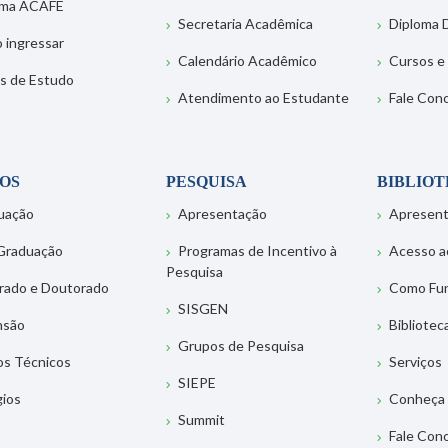
ema ACAFE
Secretaria Acadêmica
Diploma D
 ingressar
Calendário Acadêmico
Cursos e
s de Estudo
Atendimento ao Estudante
Fale Con
OS
PESQUISA
BIBLIO
uação
Apresentação
Apresen
Graduação
Programas de Incentivo à
Acesso a
Pesquisa
rado e Doutorado
Como Fu
SISGEN
nsão
Bibliotec
Grupos de Pesquisa
os Técnicos
Serviços
SIEPE
gios
Conheça 
Summit
Fale Con