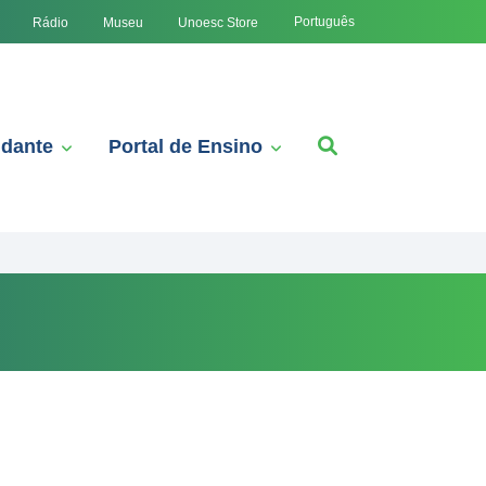
Português
Rádio
Museu
Unoesc Store
udante
Portal de Ensino