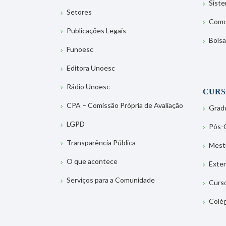
Sist
Setores
Como
Publicações Legais
Bolsa
Funoesc
Editora Unoesc
Rádio Unoesc
CURS
CPA – Comissão Própria de Avaliação
Grad
LGPD
Pós-
Transparência Pública
Mest
O que acontece
Exte
Serviços para a Comunidade
Curs
Colé