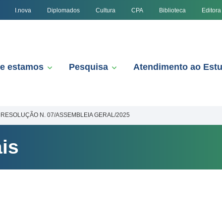
I.nova
Diplomados
Cultura
CPA
Biblioteca
Editora
e estamos
Pesquisa
Atendimento ao Est
RESOLUÇÃO N. 07/ASSEMBLEIA GERAL/2025
is