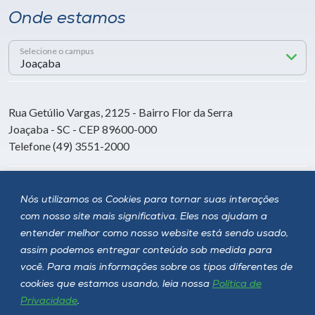
Onde estamos
Selecione o campus
Rua Getúlio Vargas, 2125 - Bairro Flor da Serra
Joaçaba - SC - CEP 89600-000
Telefone (49) 3551-2000
Siga a Unoesc
Nós utilizamos os Cookies para tornar suas interações
com nosso site mais significativa. Eles nos ajudam a
entender melhor como nosso website está sendo usado,
assim podemos entregar conteúdo sob medida para
você. Para mais informações sobre os tipos diferentes de
cookies que estamos usando, leia nossa
Política de
Privacidade
.