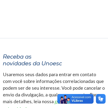
Museu
Unoesc
Store
Selecione
o idioma
Receba as
novidades da Unoesc
A+
Usaremos seus dados para entrar em contato
A-
com você sobre informações correlacionadas que
podem ser de seu interesse. Você pode cancelar o
envio da divulgação, a qualquer momento. Para
mais detalhes, leia nossa
política de