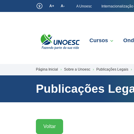
A+
A-
A Unoesc
Internacionalização
Cursos
Ond
Página Inicial
Sobre a Unoesc
Publicações Legais
Publicações Lega
Voltar