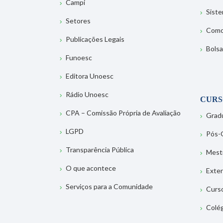
Campi
Sist
Setores
Como
Publicações Legais
Bolsa
Funoesc
Editora Unoesc
Rádio Unoesc
CURS
CPA – Comissão Própria de Avaliação
Grad
LGPD
Pós-
Transparência Pública
Mest
O que acontece
Exte
Serviços para a Comunidade
Curs
Colé