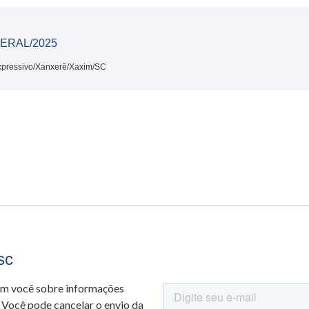
ERAL/2025
xpressivo/Xanxerê/Xaxim/SC
sc
om você sobre informações
 Você pode cancelar o envio da