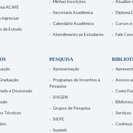
Minhas inscrições
Atualize
ema ACAFE
Secretaria Acadêmica
Diploma D
 ingressar
Calendário Acadêmico
Cursos e
s de Estudo
Atendimento ao Estudante
Fale Con
OS
PESQUISA
BIBLIO
uação
Apresentação
Apresen
Graduação
Programas de Incentivo à
Acesso a
Pesquisa
rado e Doutorado
Como Fu
SISGEN
nsão
Bibliotec
Grupos de Pesquisa
os Técnicos
Serviços
SIEPE
gios
Conheça 
Summit