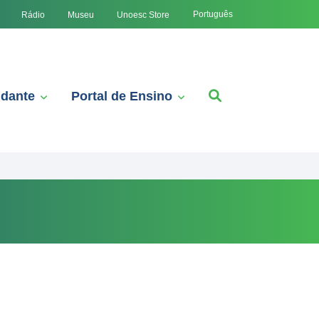
Português
Rádio
Museu
Unoesc Store
udante
Portal de Ensino