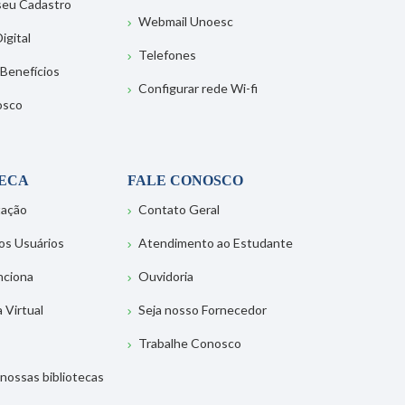
 seu Cadastro
Webmail Unoesc
igital
Telefones
 Benefícios
Configurar rede Wi-fi
osco
TECA
FALE CONOSCO
tação
Contato Geral
os Usuários
Atendimento ao Estudante
nciona
Ouvidoria
a Virtual
Seja nosso Fornecedor
Trabalhe Conosco
nossas bibliotecas