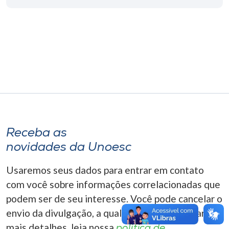
Museu
Unoesc
Store
Selecione
o idioma
Receba as
novidades da Unoesc
A+
A-
Usaremos seus dados para entrar em contato
com você sobre informações correlacionadas que
podem ser de seu interesse. Você pode cancelar o
envio da divulgação, a qualquer momento. Para
mais detalhes, leia nossa
política de