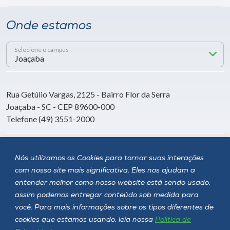
Onde estamos
Selecione o campus
Rua Getúlio Vargas, 2125 - Bairro Flor da Serra
Joaçaba - SC - CEP 89600-000
Telefone (49) 3551-2000
Siga a Unoesc
Nós utilizamos os Cookies para tornar suas interações
com nosso site mais significativa. Eles nos ajudam a
entender melhor como nosso website está sendo usado,
assim podemos entregar conteúdo sob medida para
você. Para mais informações sobre os tipos diferentes de
cookies que estamos usando, leia nossa
Política de