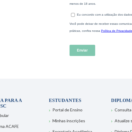
A PARA A
ESTUDANTES
DIPLOM
SC
Portal de Ensino
Consulta
bular
Minhas inscrições
Atualize
ema ACAFE
Secretaria Acadêmica
Diploma D