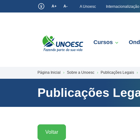
A+
A-
A Unoesc
Internacionalização
Cursos
Ond
Página Inicial
Sobre a Unoesc
Publicações Legais
Publicações Lega
Voltar