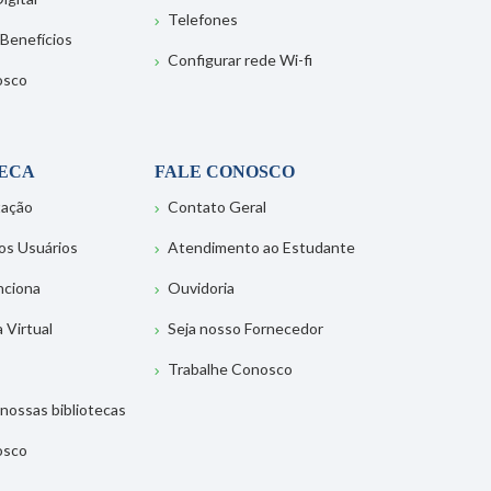
Telefones
 Benefícios
Configurar rede Wi-fi
osco
TECA
FALE CONOSCO
tação
Contato Geral
os Usuários
Atendimento ao Estudante
nciona
Ouvidoria
a Virtual
Seja nosso Fornecedor
Trabalhe Conosco
nossas bibliotecas
osco