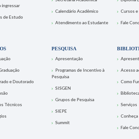
 ingressar
Calendário Acadêmico
Cursos e
s de Estudo
Atendimento ao Estudante
Fale Con
OS
PESQUISA
BIBLIO
uação
Apresentação
Apresen
Graduação
Programas de Incentivo à
Acesso a
Pesquisa
rado e Doutorado
Como Fu
SISGEN
nsão
Bibliotec
Grupos de Pesquisa
os Técnicos
Serviços
SIEPE
gios
Conheça 
Summit
Fale Con