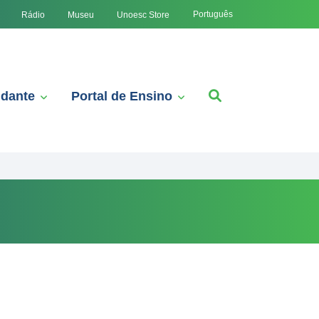
Português
Rádio
Museu
Unoesc Store
udante
Portal de Ensino