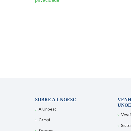
privacidade.
SOBRE A UNOESC
VENH
UNOE
A Unoesc
Vesti
Campi
Sist
Setores