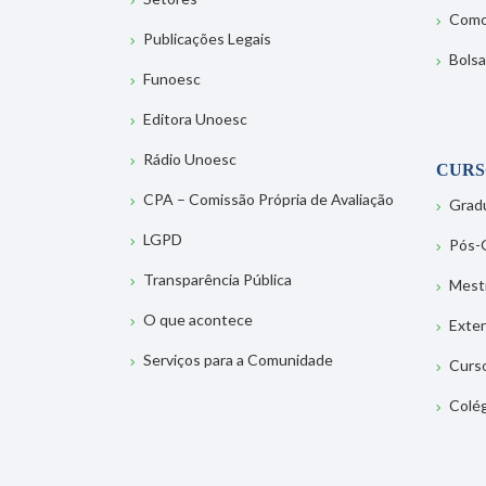
Como
Publicações Legais
Bolsa
Funoesc
Editora Unoesc
Rádio Unoesc
CURS
CPA – Comissão Própria de Avaliação
Grad
LGPD
Pós-
Transparência Pública
Mest
O que acontece
Exte
Serviços para a Comunidade
Curs
Colé