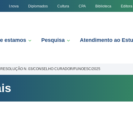
I.nova
Diplomados
Cultura
CPA
Biblioteca
Editora
e estamos
Pesquisa
Atendimento ao Est
RESOLUÇÃO N. 03/CONSELHO CURADOR/FUNOESC/2025
is