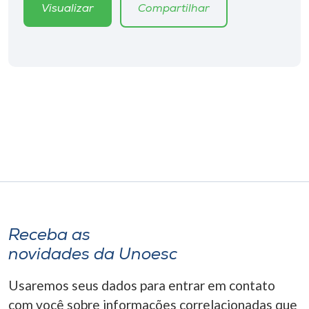
Museu
Visualizar
Compartilhar
Unoesc
Store
Selecione
o idioma
A+
A-
Receba as
novidades da Unoesc
Usaremos seus dados para entrar em contato
com você sobre informações correlacionadas que