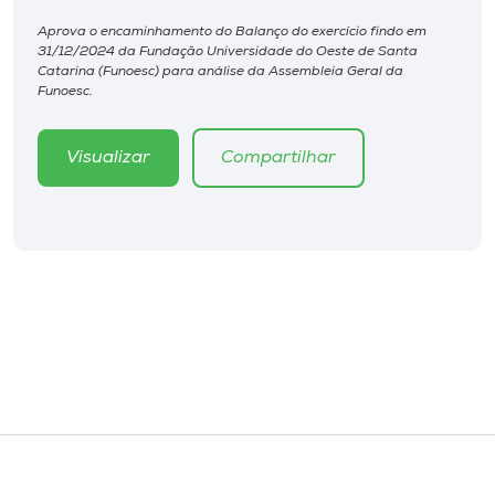
Museu
Aprova o encaminhamento do Balanço do exercício findo em
31/12/2024 da Fundação Universidade do Oeste de Santa
Catarina (Funoesc) para análise da Assembleia Geral da
Unoesc
Funoesc.
Store
Visualizar
Compartilhar
Selecione
o idioma
A+
A-