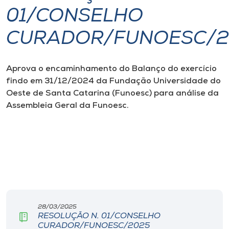
01/CONSELHO
I.nova
CURADOR/FUNOESC/2
Diplomados
Aprova o encaminhamento do Balanço do exercício
findo em 31/12/2024 da Fundação Universidade do
Cultura
Oeste de Santa Catarina (Funoesc) para análise da
Assembleia Geral da Funoesc.
CPA
Biblioteca
Editora
Rádio
28/03/2025
RESOLUÇÃO N. 01/CONSELHO
CURADOR/FUNOESC/2025