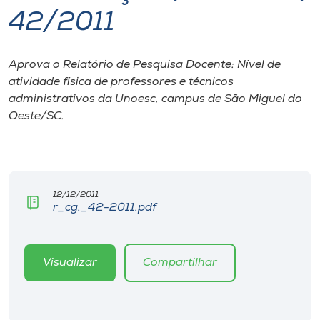
42/2011
I.nova
Aprova o Relatório de Pesquisa Docente: Nível de
Diplomados
atividade física de professores e técnicos
administrativos da Unoesc, campus de São Miguel do
Cultura
Oeste/SC.
CPA
12/12/2011
Biblioteca
r_cg._42-2011.pdf
Editora
Visualizar
Compartilhar
Rádio