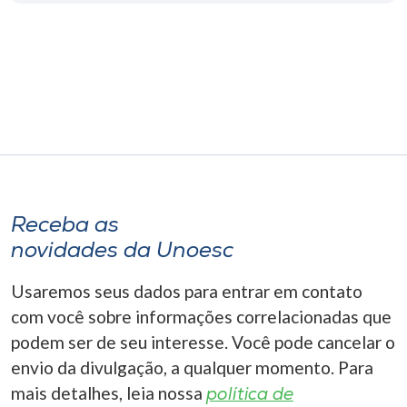
Museu
Unoesc
Store
Selecione
o idioma
Receba as
novidades da Unoesc
A+
Usaremos seus dados para entrar em contato
A-
com você sobre informações correlacionadas que
podem ser de seu interesse. Você pode cancelar o
envio da divulgação, a qualquer momento. Para
mais detalhes, leia nossa
política de