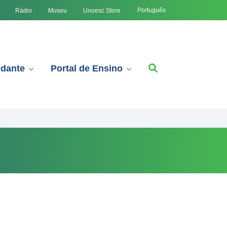
Português
Rádio
Museu
Unoesc Store
udante
Portal de Ensino