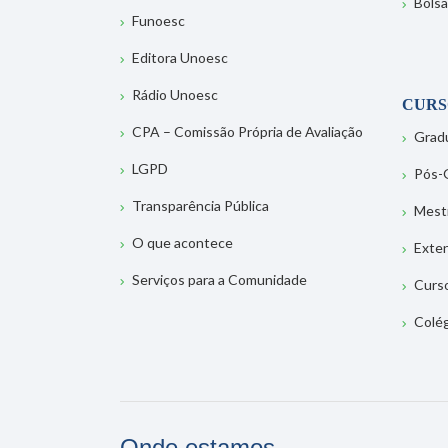
Bolsa
Funoesc
Editora Unoesc
Rádio Unoesc
CURS
CPA – Comissão Própria de Avaliação
Grad
LGPD
Pós-
Transparência Pública
Mest
O que acontece
Exte
Serviços para a Comunidade
Curs
Colé
Onde estamos