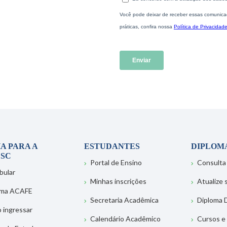
A PARA A
ESTUDANTES
DIPLOM
SC
Portal de Ensino
Consulta
bular
Minhas inscrições
Atualize
ema ACAFE
Secretaria Acadêmica
Diploma D
 ingressar
Calendário Acadêmico
Cursos e