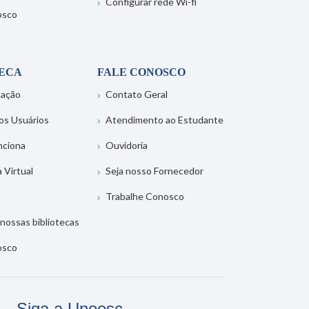
Configurar rede Wi-fi
osco
TECA
FALE CONOSCO
tação
Contato Geral
os Usuários
Atendimento ao Estudante
nciona
Ouvidoria
a Virtual
Seja nosso Fornecedor
Trabalhe Conosco
nossas bibliotecas
osco
Siga a Unoesc