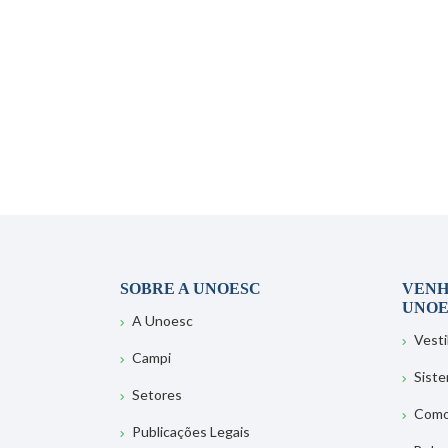
SOBRE A UNOESC
VENH
UNOE
A Unoesc
Vesti
Campi
Sist
Setores
Como
Publicações Legais