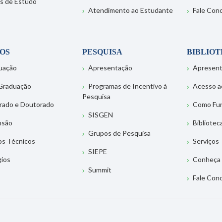
s de Estudo
Atendimento ao Estudante
Fale Con
OS
PESQUISA
BIBLIO
uação
Apresentação
Apresen
Graduação
Programas de Incentivo à
Acesso a
Pesquisa
rado e Doutorado
Como Fu
SISGEN
nsão
Bibliotec
Grupos de Pesquisa
os Técnicos
Serviços
SIEPE
gios
Conheça 
Summit
Fale Con