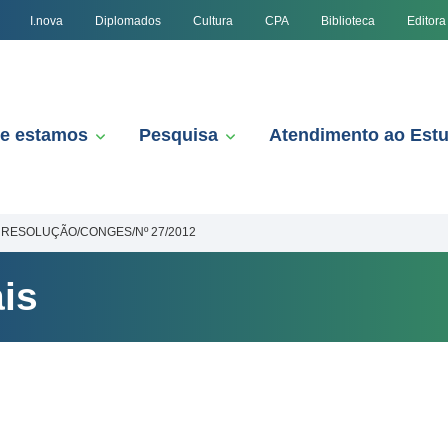
I.nova
Diplomados
Cultura
CPA
Biblioteca
Editora
e estamos
Pesquisa
Atendimento ao Est
RESOLUÇÃO/CONGES/Nº 27/2012
is