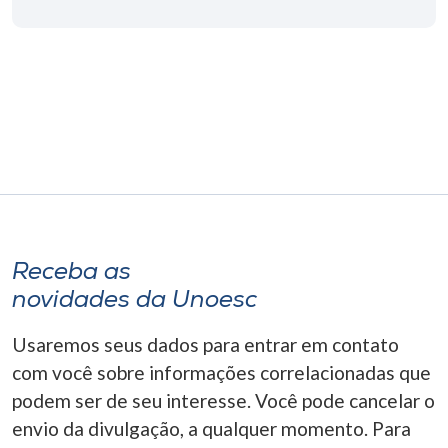
Museu
Unoesc
Store
Selecione
o idioma
Receba as
A+
novidades da Unoesc
A-
Usaremos seus dados para entrar em contato
com você sobre informações correlacionadas que
podem ser de seu interesse. Você pode cancelar o
envio da divulgação, a qualquer momento. Para