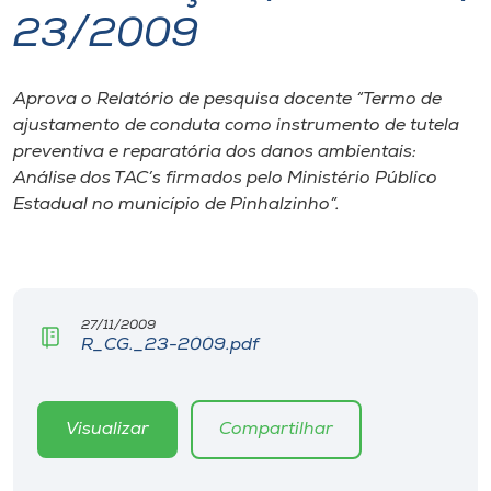
23/2009
I.nova
Aprova o Relatório de pesquisa docente “Termo de
Diplomados
ajustamento de conduta como instrumento de tutela
preventiva e reparatória dos danos ambientais:
Cultura
Análise dos TAC’s firmados pelo Ministério Público
Estadual no município de Pinhalzinho”.
CPA
Biblioteca
27/11/2009
R_CG._23-2009.pdf
Editora
Visualizar
Compartilhar
Rádio