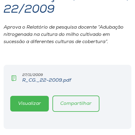
22/2009
I.nova
Aprova o Relatório de pesquisa docente “Adubação
Diplomados
nitrogenada na cultura do milho cultivado em
sucessão a diferentes culturas de cobertura”.
Cultura
CPA
27/11/2009
R_CG._22-2009.pdf
Biblioteca
Editora
Visualizar
Compartilhar
Rádio