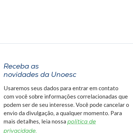
Museu
Unoesc
Store
Selecione
o idioma
Receba as
novidades da Unoesc
Usaremos seus dados para entrar em contato
A+
A-
com você sobre informações correlacionadas que
podem ser de seu interesse. Você pode cancelar o
envio da divulgação, a qualquer momento. Para
mais detalhes, leia nossa
política de
privacidade.