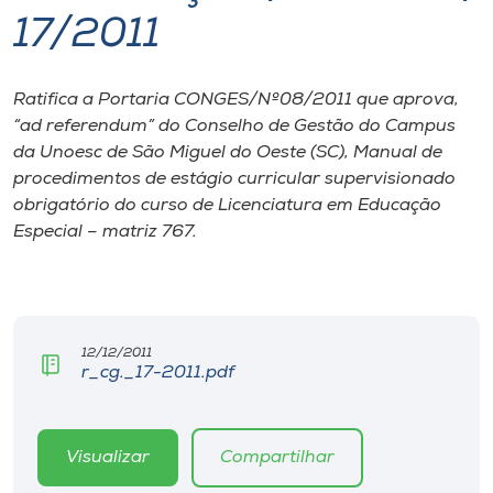
17/2011
I.nova
Ratifica a Portaria CONGES/Nº08/2011 que aprova,
Diplomados
“ad referendum” do Conselho de Gestão do Campus
da Unoesc de São Miguel do Oeste (SC), Manual de
Cultura
procedimentos de estágio curricular supervisionado
obrigatório do curso de Licenciatura em Educação
Especial – matriz 767.
CPA
Biblioteca
12/12/2011
Editora
r_cg._17-2011.pdf
Rádio
Visualizar
Compartilhar