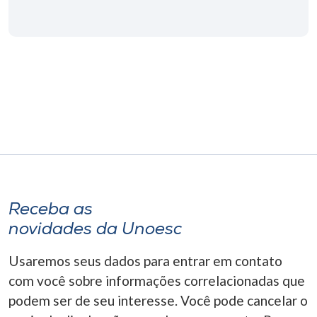
Museu
Unoesc
Store
Selecione
o idioma
Receba as
A+
A-
novidades da Unoesc
Usaremos seus dados para entrar em contato
com você sobre informações correlacionadas que
podem ser de seu interesse. Você pode cancelar o