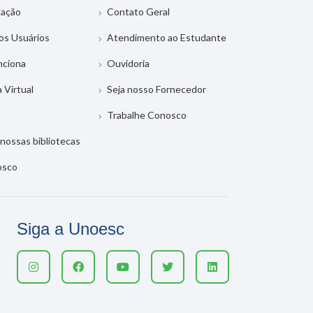
tação
Contato Geral
os Usuários
Atendimento ao Estudante
nciona
Ouvidoria
a Virtual
Seja nosso Fornecedor
Trabalhe Conosco
nossas bibliotecas
osco
Siga a Unoesc