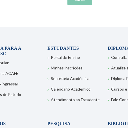
A PARA A
ESTUDANTES
DIPLOM
SC
Portal de Ensino
Consulta
bular
Minhas inscrições
Atualize
ema ACAFE
Secretaria Acadêmica
Diploma D
 ingressar
Calendário Acadêmico
Cursos e
s de Estudo
Atendimento ao Estudante
Fale Con
OS
PESQUISA
BIBLIO