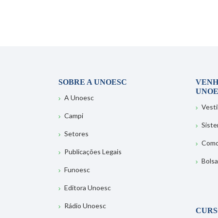
SOBRE A UNOESC
VENH
UNOE
A Unoesc
Vesti
Campi
Sist
Setores
Como
Publicações Legais
Bolsa
Funoesc
Editora Unoesc
Rádio Unoesc
CURS