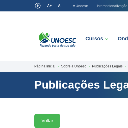
A+
A-
A Unoesc
Internacionalização
Cursos
Ond
Página Inicial
Sobre a Unoesc
Publicações Legais
Publicações Lega
Voltar