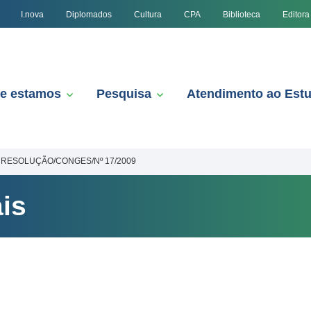
I.nova
Diplomados
Cultura
CPA
Biblioteca
Editora
e estamos
Pesquisa
Atendimento ao Est
RESOLUÇÃO/CONGES/Nº 17/2009
is