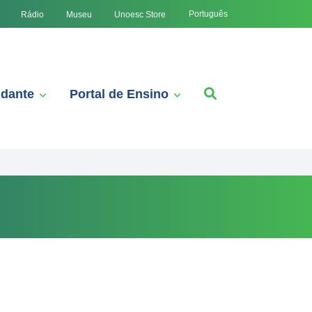
Português
Rádio
Museu
Unoesc Store
udante
Portal de Ensino