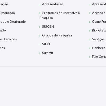
uação
Apresentação
Apresen
Graduação
Programas de Incentivo à
Acesso a
Pesquisa
rado e Doutorado
Como Fu
SISGEN
nsão
Bibliotec
Grupos de Pesquisa
os Técnicos
Serviços
SIEPE
gios
Conheça 
Summit
Fale Con