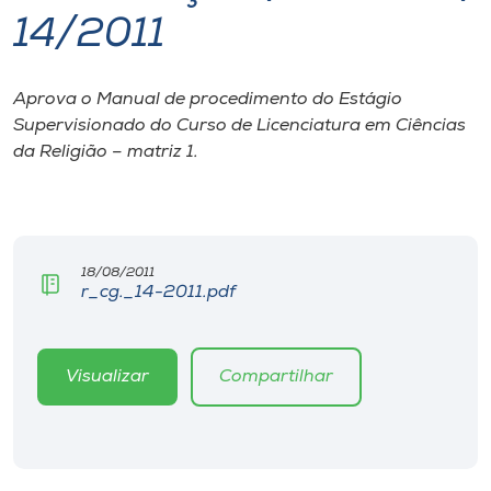
14/2011
I.nova
Aprova o Manual de procedimento do Estágio
Diplomados
Supervisionado do Curso de Licenciatura em Ciências
da Religião – matriz 1.
Cultura
CPA
18/08/2011
r_cg._14-2011.pdf
Biblioteca
Editora
Visualizar
Compartilhar
Rádio