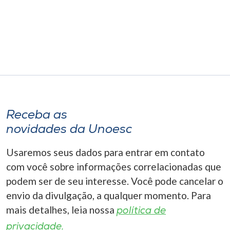
Museu
Unoesc
Store
Selecione
o idioma
Receba as
novidades da Unoesc
Usaremos seus dados para entrar em contato
A+
A-
com você sobre informações correlacionadas que
podem ser de seu interesse. Você pode cancelar o
envio da divulgação, a qualquer momento. Para
mais detalhes, leia nossa
política de
privacidade.