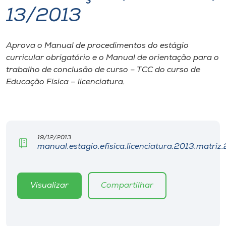
13/2013
I.nova
Aprova o Manual de procedimentos do estágio
Diplomados
curricular obrigatório e o Manual de orientação para o
trabalho de conclusão de curso – TCC do curso de
Cultura
Educação Física – licenciatura.
CPA
19/12/2013
Biblioteca
manual.estagio.efisica.licenciatura.2013.matriz
Editora
Visualizar
Compartilhar
Rádio