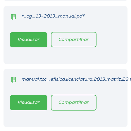
Museu
r_cg._13-2013_manual.pdf
Unoesc
Store
Visualizar
Compartilhar
Selecione
o idioma
manual.tcc_.efisica.licenciatura.2013.matriz.23.
A+
A-
Visualizar
Compartilhar