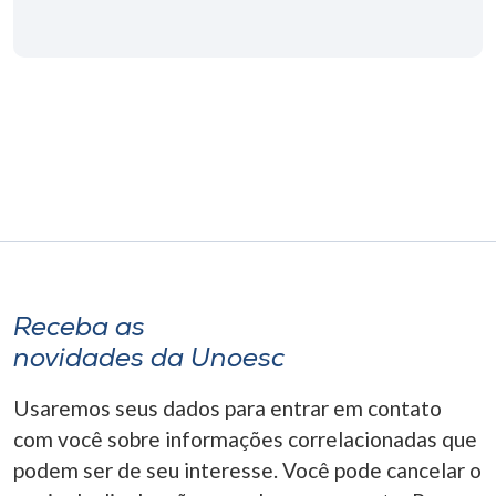
Museu
Unoesc
Store
Selecione
o idioma
Receba as
A+
A-
novidades da Unoesc
Usaremos seus dados para entrar em contato
com você sobre informações correlacionadas que
podem ser de seu interesse. Você pode cancelar o