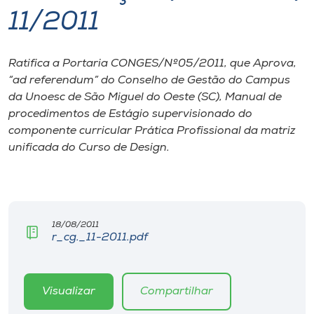
11/2011
I.nova
Ratifica a Portaria CONGES/Nº05/2011, que Aprova,
Diplomados
“ad referendum” do Conselho de Gestão do Campus
da Unoesc de São Miguel do Oeste (SC), Manual de
Cultura
procedimentos de Estágio supervisionado do
componente curricular Prática Profissional da matriz
unificada do Curso de Design.
CPA
Biblioteca
18/08/2011
Editora
r_cg._11-2011.pdf
Rádio
Visualizar
Compartilhar