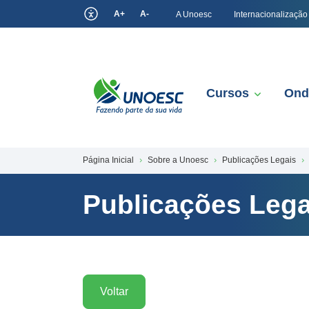
A+
A-
A Unoesc
Internacionalização
Cursos
Ond
Página Inicial
Sobre a Unoesc
Publicações Legais
Publicações Lega
Voltar