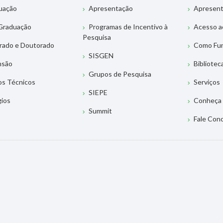
uação
Apresentação
Apresen
Graduação
Programas de Incentivo à
Acesso a
Pesquisa
rado e Doutorado
Como Fu
SISGEN
nsão
Bibliotec
Grupos de Pesquisa
os Técnicos
Serviços
SIEPE
gios
Conheça 
Summit
Fale Con