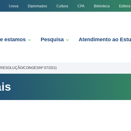
I.nova
Diplomados
Cultura
CPA
Biblioteca
Editora
e estamos
Pesquisa
Atendimento ao Est
RESOLUÇÃO/CONGES/Nº 07/2011
is