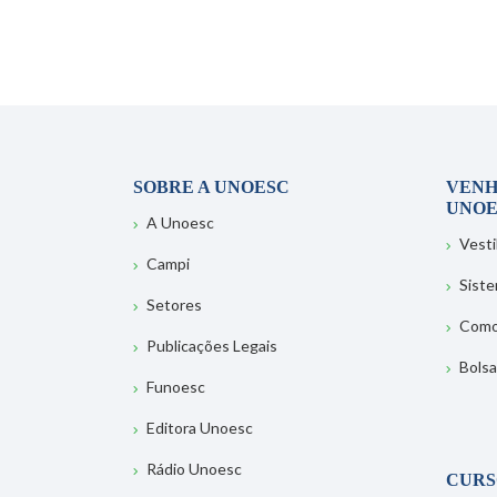
SOBRE A UNOESC
VENH
UNOE
A Unoesc
Vesti
Campi
Sist
Setores
Como
Publicações Legais
Bolsa
Funoesc
Editora Unoesc
Rádio Unoesc
CURS