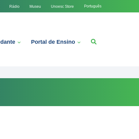
Português
Rádio
Museu
Unoesc Store
udante
Portal de Ensino