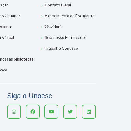
tação
Contato Geral
os Usuários
Atendimento ao Estudante
nciona
Ouvidoria
a Virtual
Seja nosso Fornecedor
Trabalhe Conosco
nossas bibliotecas
osco
Siga a Unoesc