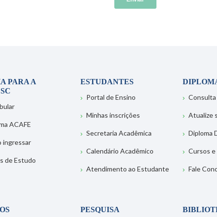
A PARA A
ESTUDANTES
DIPLOM
SC
Portal de Ensino
Consulta
bular
Minhas inscrições
Atualize
ema ACAFE
Secretaria Acadêmica
Diploma D
 ingressar
Calendário Acadêmico
Cursos e
s de Estudo
Atendimento ao Estudante
Fale Con
OS
PESQUISA
BIBLIO