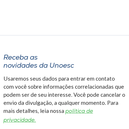
Museu
Unoesc
Store
Selecione
Receba as
o idioma
novidades da Unoesc
Usaremos seus dados para entrar em contato
A+
com você sobre informações correlacionadas que
A-
podem ser de seu interesse. Você pode cancelar o
envio da divulgação, a qualquer momento. Para
mais detalhes, leia nossa
política de
privacidade.