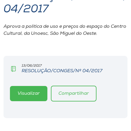
04/2017
I.nova
Aprova a política de uso e preços do espaço do Centro
Diplomados
Cultural, da Unoesc, São Miguel do Oeste.
Cultura
CPA
13/06/2017
RESOLUÇÃO/CONGES/Nº 04/2017
Biblioteca
Visualizar
Compartilhar
Editora
Rádio