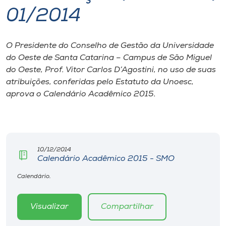
01/2014
I.nova
O Presidente do Conselho de Gestão da Universidade
Diplomados
do Oeste de Santa Catarina – Campus de São Miguel
do Oeste, Prof. Vitor Carlos D’Agostini, no uso de suas
Cultura
atribuições, conferidas pelo Estatuto da Unoesc,
aprova o Calendário Acadêmico 2015.
CPA
Biblioteca
10/12/2014
Calendário Acadêmico 2015 - SMO
Editora
Calendário.
Rádio
Visualizar
Compartilhar