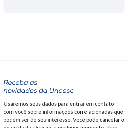
Museu
Unoesc
Store
Selecione
o idioma
Receba as
A+
novidades da Unoesc
A-
Usaremos seus dados para entrar em contato
com você sobre informações correlacionadas que
podem ser de seu interesse. Você pode cancelar o
envio da divulgação, a qualquer momento. Para