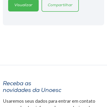
Museu
Visualizar
Compartilhar
Unoesc
Store
Selecione
o idioma
A+
A-
Receba as
novidades da Unoesc
Usaremos seus dados para entrar em contato