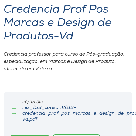
Credencia Prof Pos
I.nova
Marcas e Design de
Diplomados
Produtos-Vd
Cultura
Credencia professor para curso de Pós-graduação,
especialização, em Marcas e Design de Produto,
CPA
oferecido em Videira.
Biblioteca
Editora
20/11/2013
res_153_consun2013-
credencia_prof_pos_marcas_e_design_de_pro
vd.pdf
Rádio