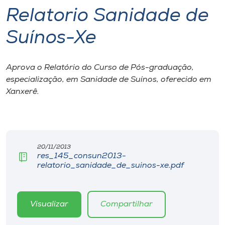
Relatorio Sanidade de
I.nova
Suínos-Xe
Diplomados
Aprova o Relatório do Curso de Pós-graduação,
especialização, em Sanidade de Suínos, oferecido em
Cultura
Xanxerê.
CPA
Biblioteca
20/11/2013
res_145_consun2013-
relatorio_sanidade_de_suinos-xe.pdf
Editora
Rádio
Visualizar
Compartilhar