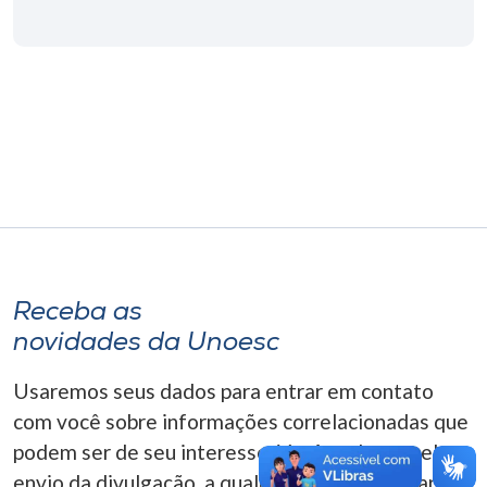
Museu
Unoesc
Store
Selecione
o idioma
Receba as
A+
novidades da Unoesc
A-
Usaremos seus dados para entrar em contato
com você sobre informações correlacionadas que
podem ser de seu interesse. Você pode cancelar o
envio da divulgação, a qualquer momento. Para