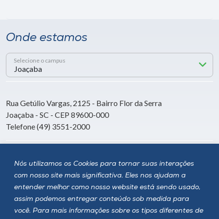
Onde estamos
Selecione o campus
Rua Getúlio Vargas, 2125 - Bairro Flor da Serra
Joaçaba - SC - CEP 89600-000
Telefone (49) 3551-2000
Siga a Unoesc
Nós utilizamos os Cookies para tornar suas interações
com nosso site mais significativa. Eles nos ajudam a
entender melhor como nosso website está sendo usado,
assim podemos entregar conteúdo sob medida para
você. Para mais informações sobre os tipos diferentes de