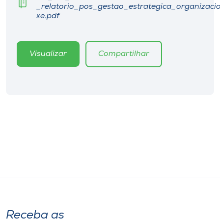
Museu
_relatorio_pos_gestao_estrategica_organizaci
xe.pdf
Unoesc
Store
Visualizar
Compartilhar
Selecione
o idioma
A+
A-
Receba as