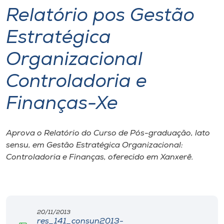
Relatório pos Gestão
I.nova
Estratégica
Diplomados
Organizacional
Controladoria e
Cultura
Finanças-Xe
CPA
Aprova o Relatório do Curso de Pós-graduação, lato
Biblioteca
sensu, em Gestão Estratégica Organizacional:
Controladoria e Finanças, oferecido em Xanxerê.
Editora
Rádio
20/11/2013
res_141_consun2013-