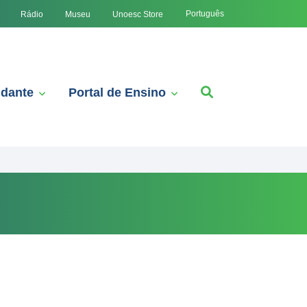
Português
Rádio
Museu
Unoesc Store
udante
Portal de Ensino