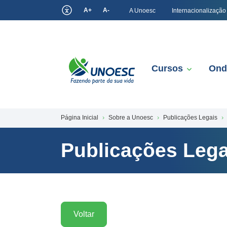
A+
A-
A Unoesc
Internacionalização
Cursos
Ond
Página Inicial
Sobre a Unoesc
Publicações Legais
Publicações Lega
Voltar