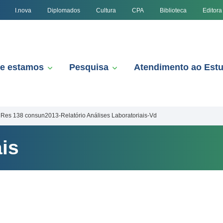
I.nova
Diplomados
Cultura
CPA
Biblioteca
Editora
e estamos
Pesquisa
Atendimento ao Est
Res 138 consun2013-Relatório Análises Laboratoriais-Vd
is