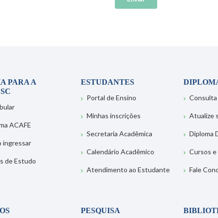
A PARA A
ESTUDANTES
DIPLOM
SC
Portal de Ensino
Consulta
bular
Minhas inscrições
Atualize
ema ACAFE
Secretaria Acadêmica
Diploma D
 ingressar
Calendário Acadêmico
Cursos e
s de Estudo
Atendimento ao Estudante
Fale Con
OS
PESQUISA
BIBLIO