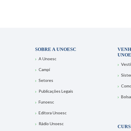
SOBRE A UNOESC
VENH
UNOE
A Unoesc
Vesti
Campi
Sist
Setores
Como
Publicações Legais
Bolsa
Funoesc
Editora Unoesc
Rádio Unoesc
CURS