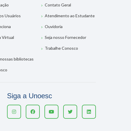
tação
Contato Geral
os Usuários
Atendimento ao Estudante
nciona
Ouvidoria
a Virtual
Seja nosso Fornecedor
Trabalhe Conosco
nossas bibliotecas
osco
Siga a Unoesc