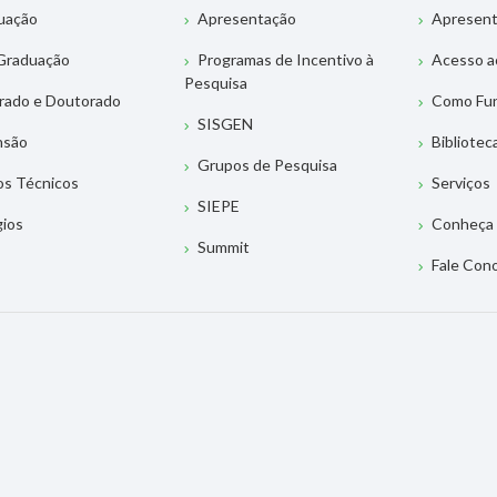
uação
Apresentação
Apresen
Graduação
Programas de Incentivo à
Acesso a
Pesquisa
rado e Doutorado
Como Fu
SISGEN
nsão
Bibliotec
Grupos de Pesquisa
os Técnicos
Serviços
SIEPE
gios
Conheça 
Summit
Fale Con