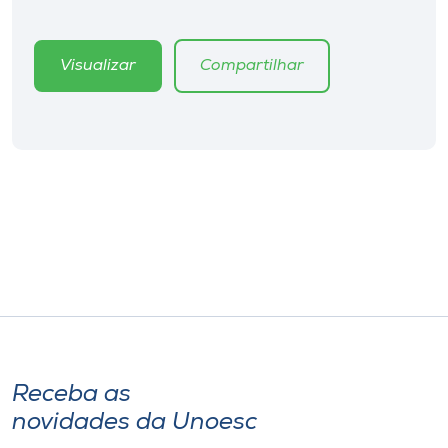
Museu
Visualizar
Compartilhar
Unoesc
Store
Selecione
o idioma
A+
A-
Receba as
novidades da Unoesc