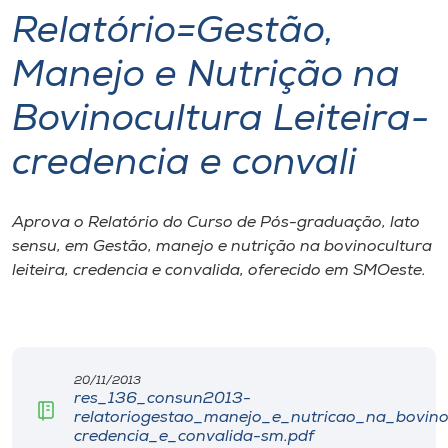
Relatório=Gestão,
I.nova
Manejo e Nutrição na
Diplomados
Bovinocultura Leiteira-
credencia e convali
Cultura
CPA
Aprova o Relatório do Curso de Pós-graduação, lato
sensu, em Gestão, manejo e nutrição na bovinocultura
leiteira, credencia e convalida, oferecido em SMOeste.
Biblioteca
Editora
20/11/2013
Rádio
res_136_consun2013-
relatoriogestao_manejo_e_nutricao_na_bovinoc
credencia_e_convalida-sm.pdf