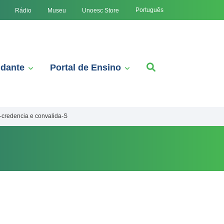
Português
Rádio
Museu
Unoesc Store
udante
Portal de Ensino
-credencia e convalida-S