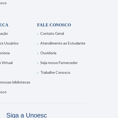
osco
TECA
FALE CONOSCO
tação
Contato Geral
os Usuários
Atendimento ao Estudante
nciona
Ouvidoria
a Virtual
Seja nosso Fornecedor
Trabalhe Conosco
nossas bibliotecas
osco
Siga a Unoesc