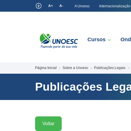
A+
A-
A Unoesc
Internacionalização
Cursos
Ond
Página Inicial
Sobre a Unoesc
Publicações Legais
Publicações Lega
Voltar