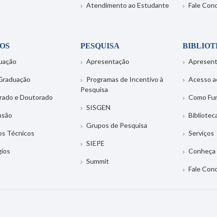
Atendimento ao Estudante
Fale Con
OS
PESQUISA
BIBLIO
uação
Apresentação
Apresen
Graduação
Programas de Incentivo à
Acesso a
Pesquisa
rado e Doutorado
Como Fu
SISGEN
nsão
Bibliotec
Grupos de Pesquisa
os Técnicos
Serviços
SIEPE
gios
Conheça 
Summit
Fale Con