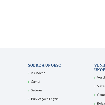
SOBRE A UNOESC
VENH
UNOE
A Unoesc
Vesti
Campi
Sist
Setores
Como
Publicações Legais
Bolsa