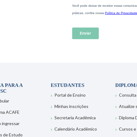
A PARA A
ESTUDANTES
DIPLOM
SC
Portal de Ensino
Consulta
bular
Minhas inscrições
Atualize
ema ACAFE
Secretaria Acadêmica
Diploma D
 ingressar
Calendário Acadêmico
Cursos e
s de Estudo