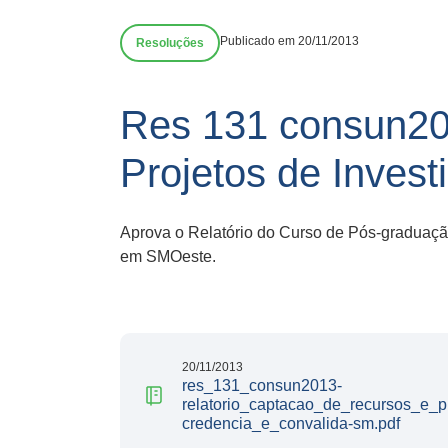
Publicado em 20/11/2013
Resoluções
Res 131 consun20
Projetos de Invest
Aprova o Relatório do Curso de Pós-graduação
em SMOeste.
20/11/2013
res_131_consun2013-
relatorio_captacao_de_recursos_e_p
credencia_e_convalida-sm.pdf