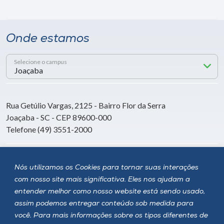
Onde estamos
Selecione o campus
Rua Getúlio Vargas, 2125 - Bairro Flor da Serra
Joaçaba - SC - CEP 89600-000
Telefone (49) 3551-2000
Siga a Unoesc
Nós utilizamos os Cookies para tornar suas interações
com nosso site mais significativa. Eles nos ajudam a
entender melhor como nosso website está sendo usado,
assim podemos entregar conteúdo sob medida para
você. Para mais informações sobre os tipos diferentes de