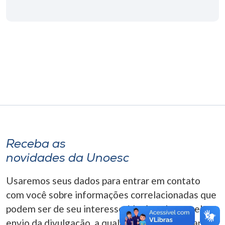
Museu
Unoesc
Store
Selecione
o idioma
Receba as
A+
novidades da Unoesc
A-
Usaremos seus dados para entrar em contato
com você sobre informações correlacionadas que
podem ser de seu interesse. Você pode cancelar o
envio da divulgação, a qualquer momento. Para