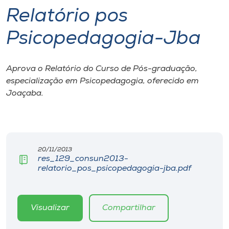
Relatório pos
I.nova
Psicopedagogia-Jba
Diplomados
Aprova o Relatório do Curso de Pós-graduação,
especialização em Psicopedagogia, oferecido em
Cultura
Joaçaba.
CPA
Biblioteca
20/11/2013
res_129_consun2013-
relatorio_pos_psicopedagogia-jba.pdf
Editora
Rádio
Visualizar
Compartilhar