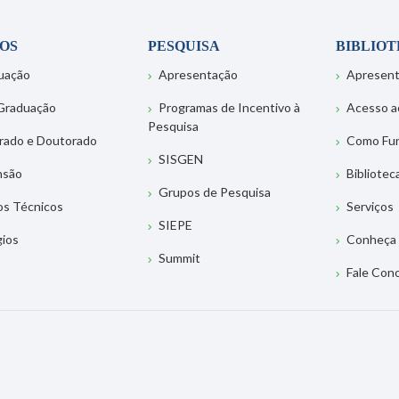
OS
PESQUISA
BIBLIO
uação
Apresentação
Apresen
Graduação
Programas de Incentivo à
Acesso a
Pesquisa
rado e Doutorado
Como Fu
SISGEN
nsão
Bibliotec
Grupos de Pesquisa
os Técnicos
Serviços
SIEPE
gios
Conheça 
Summit
Fale Con