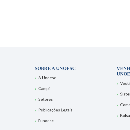
SOBRE A UNOESC
VENH
UNOE
A Unoesc
Vesti
Campi
Sist
Setores
Como
Publicações Legais
Bolsa
Funoesc