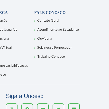
TECA
FALE CONOSCO
tação
Contato Geral
os Usuários
Atendimento ao Estudante
nciona
Ouvidoria
a Virtual
Seja nosso Fornecedor
Trabalhe Conosco
nossas bibliotecas
osco
Siga a Unoesc