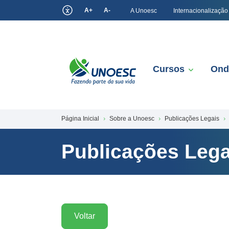
A+
A-
A Unoesc
Internacionalização
Cursos
Ond
Página Inicial
Sobre a Unoesc
Publicações Legais
Publicações Lega
Voltar