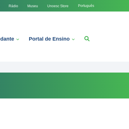
Português
Rádio
Museu
Unoesc Store
udante
Portal de Ensino