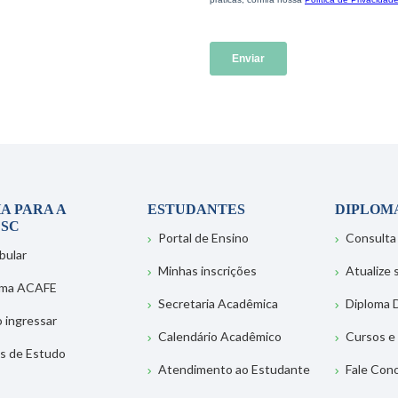
A PARA A
ESTUDANTES
DIPLOM
SC
Portal de Ensino
Consulta
bular
Minhas inscrições
Atualize
ema ACAFE
Secretaria Acadêmica
Diploma D
 ingressar
Calendário Acadêmico
Cursos e
s de Estudo
Atendimento ao Estudante
Fale Con