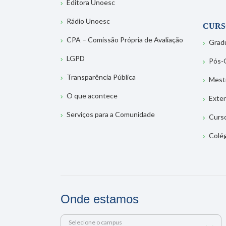
Editora Unoesc
Rádio Unoesc
CURS
CPA – Comissão Própria de Avaliação
Grad
LGPD
Pós-
Transparência Pública
Mest
O que acontece
Exte
Serviços para a Comunidade
Curs
Colé
Onde estamos
Selecione o campus