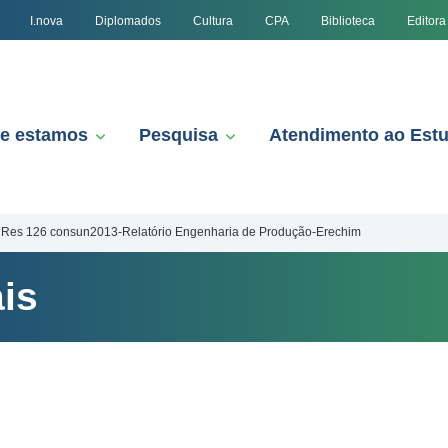
I.nova
Diplomados
Cultura
CPA
Biblioteca
Editora
e estamos
Pesquisa
Atendimento ao Est
Res 126 consun2013-Relatório Engenharia de Produção-Erechim
is