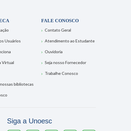
TECA
FALE CONOSCO
tação
Contato Geral
os Usuários
Atendimento ao Estudante
nciona
Ouvidoria
a Virtual
Seja nosso Fornecedor
Trabalhe Conosco
nossas bibliotecas
osco
Siga a Unoesc