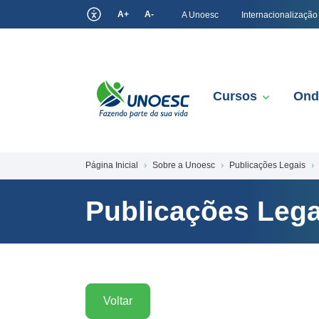
A+
A-
A Unoesc
Internacionalização
Cursos
Ond
Página Inicial
Sobre a Unoesc
Publicações Legais
Publicações Lega
Voltar