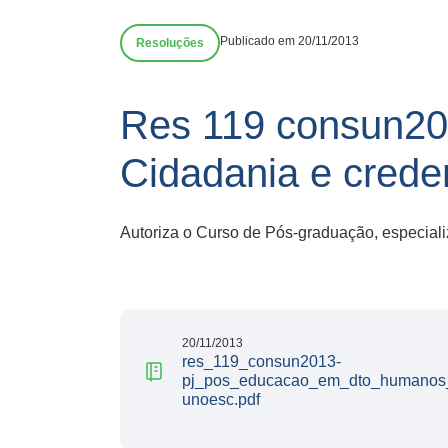
Publicado em 20/11/2013
Resoluções
Res 119 consun20
Cidadania e cred
Autoriza o Curso de Pós-graduação, especial
20/11/2013
res_119_consun2013-
pj_pos_educacao_em_dto_humanos_
unoesc.pdf