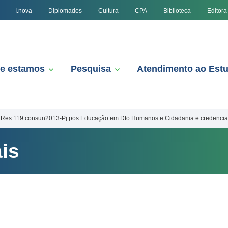
I.nova
Diplomados
Cultura
CPA
Biblioteca
Editora
e estamos
Pesquisa
Atendimento ao Est
Res 119 consun2013-Pj pos Educação em Dto Humanos e Cidadania e credenci
is