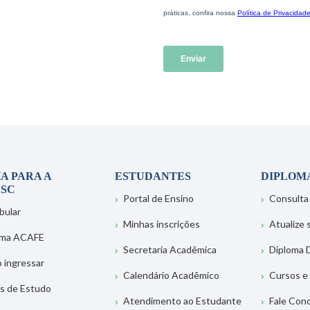
A PARA A
ESTUDANTES
DIPLOM
SC
Portal de Ensino
Consulta
bular
Minhas inscrições
Atualize
ema ACAFE
Secretaria Acadêmica
Diploma D
 ingressar
Calendário Acadêmico
Cursos e
s de Estudo
Atendimento ao Estudante
Fale Con