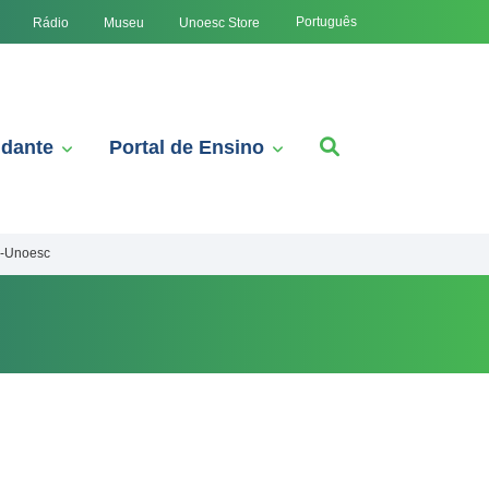
Português
Rádio
Museu
Unoesc Store
udante
Portal de Ensino
a-Unoesc