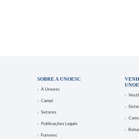
SOBRE A UNOESC
VENH
UNOE
A Unoesc
Vesti
Campi
Sist
Setores
Como
Publicações Legais
Bolsa
Funoesc