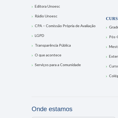
Editora Unoesc
Rádio Unoesc
CURS
CPA – Comissão Própria de Avaliação
Grad
LGPD
Pós-
Transparência Pública
Mest
O que acontece
Exte
Serviços para a Comunidade
Curs
Colé
Onde estamos