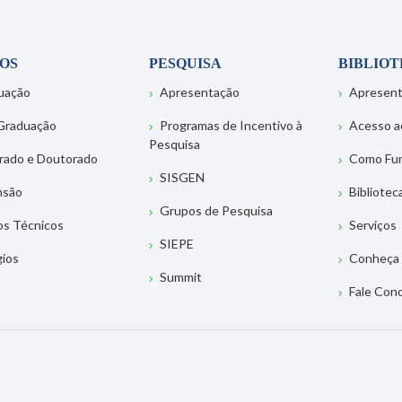
OS
PESQUISA
BIBLIO
uação
Apresentação
Apresen
Graduação
Programas de Incentivo à
Acesso a
Pesquisa
rado e Doutorado
Como Fu
SISGEN
nsão
Bibliotec
Grupos de Pesquisa
os Técnicos
Serviços
SIEPE
gios
Conheça 
Summit
Fale Con