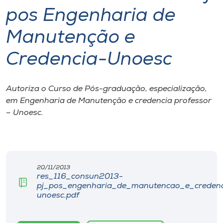
pos Engenharia de
I.nova
Manutenção e
Diplomados
Credencia-Unoesc
Cultura
Autoriza o Curso de Pós-graduação, especialização,
em Engenharia de Manutenção e credencia professor
CPA
– Unoesc.
Biblioteca
Editora
20/11/2013
res_116_consun2013-
pj_pos_engenharia_de_manutencao_e_credenc
unoesc.pdf
Rádio