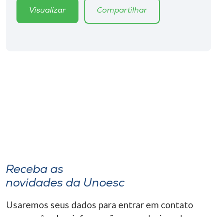
Museu
Visualizar
Compartilhar
Unoesc
Store
Selecione
o idioma
A+
A-
Receba as
novidades da Unoesc
Usaremos seus dados para entrar em contato