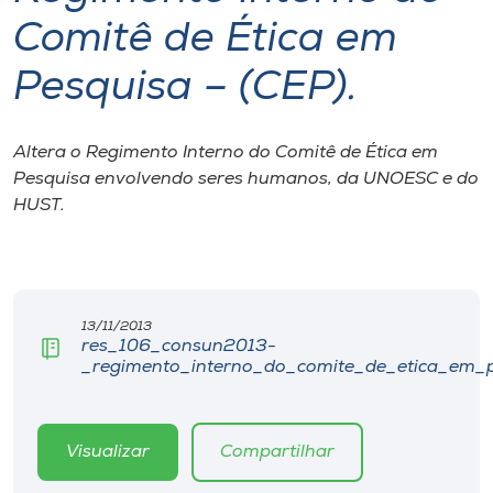
Comitê de Ética em
I.nova
Pesquisa – (CEP).
Diplomados
Altera o Regimento Interno do Comitê de Ética em
Cultura
Pesquisa envolvendo seres humanos, da UNOESC e do
HUST.
CPA
Biblioteca
13/11/2013
res_106_consun2013-
_regimento_interno_do_comite_de_etica_em_p
Editora
Rádio
Visualizar
Compartilhar