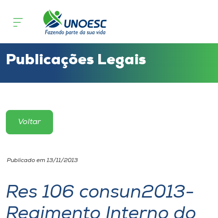
Cursos
Onde estamos
Publicações Legais
Pesquisa
Atendimento ao Estudante
Voltar
Portal de Ensino
Publicado em 13/11/2013
A
Unoesc
Res 106 consun2013-
Regimento Interno do
Internacionalização