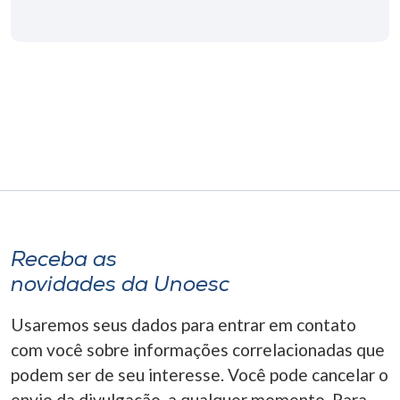
Museu
Unoesc
Store
Selecione
o idioma
Receba as
A+
novidades da Unoesc
A-
Usaremos seus dados para entrar em contato
com você sobre informações correlacionadas que
podem ser de seu interesse. Você pode cancelar o
envio da divulgação, a qualquer momento. Para