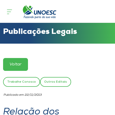
Cursos
Onde estamos
Publicações Legais
Pesquisa
Atendimento ao Estudante
Voltar
Portal de Ensino
Trabalhe Conosco
Outros Editais
A
Publicado em 22/11/2013
Unoesc
Relação dos
Internacionalização