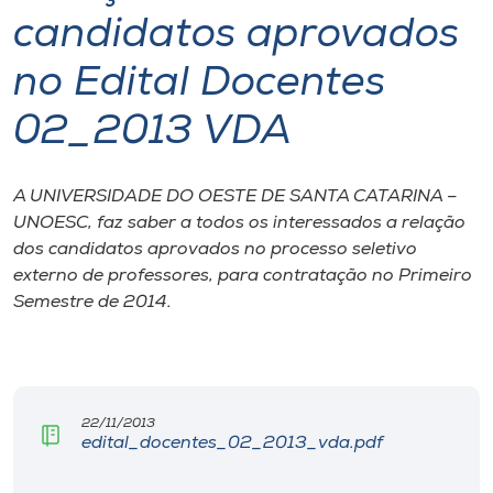
candidatos aprovados
I.nova
no Edital Docentes
Diplomados
02_2013 VDA
Cultura
A UNIVERSIDADE DO OESTE DE SANTA CATARINA –
UNOESC, faz saber a todos os interessados a relação
CPA
dos candidatos aprovados no processo seletivo
externo de professores, para contratação no Primeiro
Semestre de 2014.
Biblioteca
Editora
22/11/2013
Rádio
edital_docentes_02_2013_vda.pdf