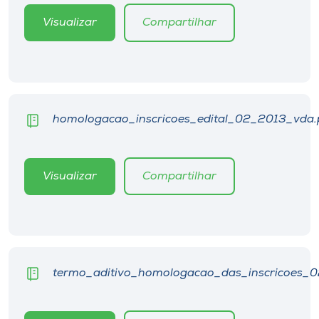
Museu
Visualizar
Compartilhar
Unoesc
Store
homologacao_inscricoes_edital_02_2013_vda.
Selecione
o idioma
Visualizar
Compartilhar
A+
A-
termo_aditivo_homologacao_das_inscricoes_