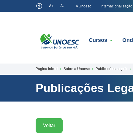
A+
A-
A Unoesc
Internacionalização
Cursos
Ond
Página Inicial
Sobre a Unoesc
Publicações Legais
Publicações Lega
Voltar