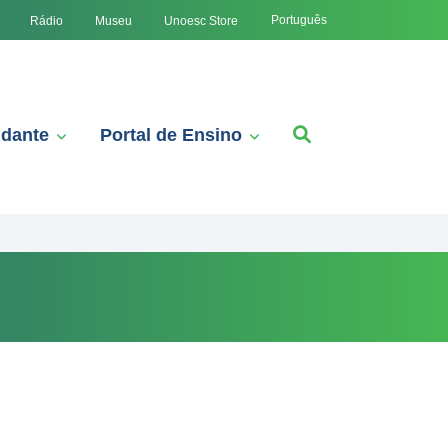
Português
Rádio
Museu
Unoesc Store
udante
Portal de Ensino