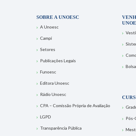
SOBRE A UNOESC
VENH
UNOE
A Unoesc
Vesti
Campi
Sist
Setores
Como
Publicações Legais
Bolsa
Funoesc
Editora Unoesc
Rádio Unoesc
CURS
CPA – Comissão Própria de Avaliação
Grad
LGPD
Pós-
Transparência Pública
Mest