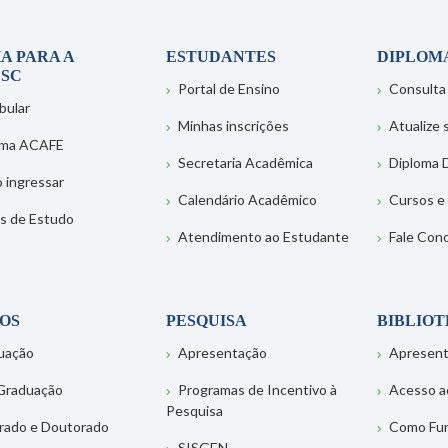
A PARA A
ESTUDANTES
DIPLOM
SC
Portal de Ensino
Consulta
bular
Minhas inscrições
Atualize
ema ACAFE
Secretaria Acadêmica
Diploma D
 ingressar
Calendário Acadêmico
Cursos e
s de Estudo
Atendimento ao Estudante
Fale Con
OS
PESQUISA
BIBLIO
uação
Apresentação
Apresen
Graduação
Programas de Incentivo à
Acesso a
Pesquisa
rado e Doutorado
Como Fu
SISGEN