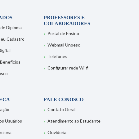
ADOS
PROFESSORES E
COLABORADORES
 de Diploma
Portal de Ensino
 seu Cadastro
Webmail Unoesc
igital
Telefones
 Benefícios
Configurar rede Wi-fi
osco
TECA
FALE CONOSCO
tação
Contato Geral
os Usuários
Atendimento ao Estudante
nciona
Ouvidoria