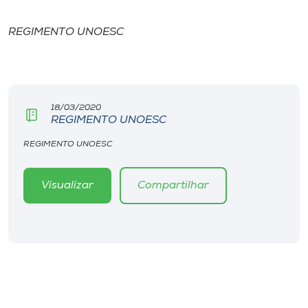
I.nova
REGIMENTO UNOESC
Diplomados
18/03/2020
Cultura
REGIMENTO UNOESC
REGIMENTO UNOESC
CPA
Visualizar
Compartilhar
Biblioteca
Editora
Rádio