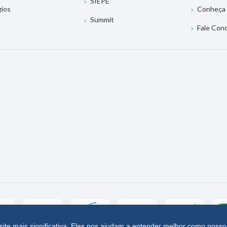
SIEPE
gios
Conheça 
Summit
Fale Con
site mais significativa. Eles nos ajudam a entender melhor como nosso