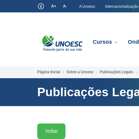
A+
A-
A Unoesc
Internacionalização
Cursos
Ond
Página Inicial
Sobre a Unoesc
Publicações Legais
Publicações Lega
Voltar