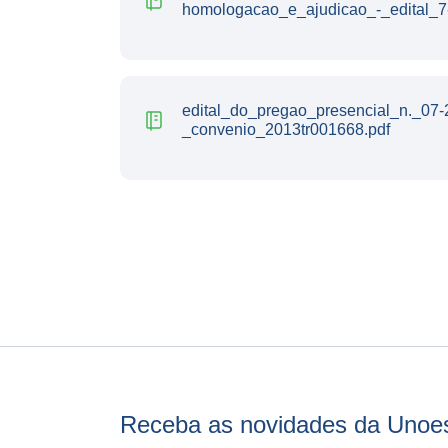
homologacao_e_ajudicao_-_edital_7
edital_do_pregao_presencial_n._07-
_convenio_2013tr001668.pdf
Receba as novidades da Unoe