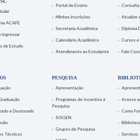
SC
Portal de Ensino
Consulta
bular
Minhas inscrições
Atualize
ema ACAFE
Secretaria Acadêmica
Diploma D
 ingressar
Calendário Acadêmico
Cursos e
s de Estudo
Atendimento ao Estudante
Fale Con
OS
PESQUISA
BIBLIO
uação
Apresentação
Apresen
Graduação
Programas de Incentivo à
Acesso a
Pesquisa
rado e Doutorado
Como Fu
SISGEN
nsão
Bibliotec
Grupos de Pesquisa
os Técnicos
Serviços