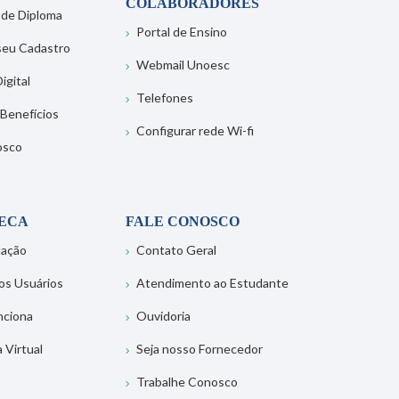
COLABORADORES
 de Diploma
Portal de Ensino
 seu Cadastro
Webmail Unoesc
igital
Telefones
 Benefícios
Configurar rede Wi-fi
osco
TECA
FALE CONOSCO
tação
Contato Geral
os Usuários
Atendimento ao Estudante
nciona
Ouvidoria
a Virtual
Seja nosso Fornecedor
Trabalhe Conosco