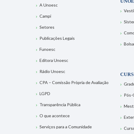
UNOE
A Unoesc
Vesti
Campi
Sist
Setores
Como
Publicações Legais
Bolsa
Funoesc
Editora Unoesc
Rádio Unoesc
CURS
CPA – Comissão Própria de Avaliação
Grad
LGPD
Pós-
Transparência Pública
Mest
O que acontece
Exte
Serviços para a Comunidade
Curs