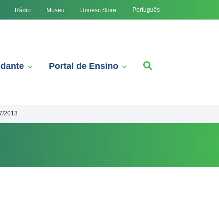
Português
Rádio
Museu
Unoesc Store
udante
Portal de Ensino
7/2013