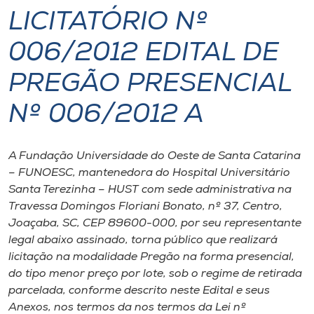
LICITATÓRIO Nº
I.nova
006/2012 EDITAL DE
Diplomados
PREGÃO PRESENCIAL
Nº 006/2012 A
Cultura
CPA
A Fundação Universidade do Oeste de Santa Catarina
– FUNOESC, mantenedora do Hospital Universitário
Santa Terezinha – HUST com sede administrativa na
Biblioteca
Travessa Domingos Floriani Bonato, nº 37, Centro,
Joaçaba, SC, CEP 89600-000, por seu representante
Editora
legal abaixo assinado, torna público que realizará
licitação na modalidade Pregão na forma presencial,
do tipo menor preço por lote, sob o regime de retirada
Rádio
parcelada, conforme descrito neste Edital e seus
Anexos, nos termos da nos termos da Lei nº