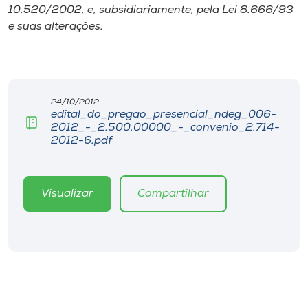
Museu
10.520/2002, e, subsidiariamente, pela Lei 8.666/93
e suas alterações.
Unoesc
Store
24/10/2012
edital_do_pregao_presencial_ndeg_006-
2012_-_2.500.00000_-_convenio_2.714-
Selecione
2012-6.pdf
o idioma
Visualizar
Compartilhar
A+
A-