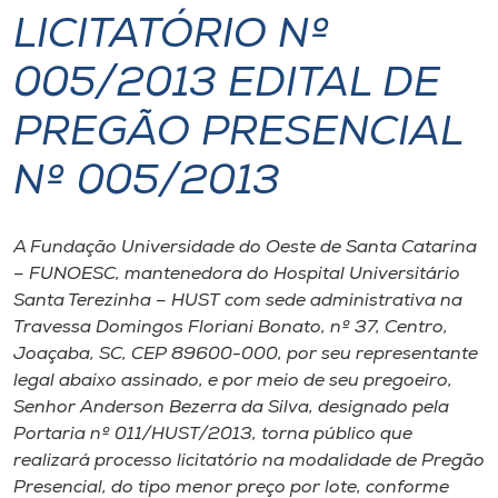
LICITATÓRIO Nº
I.nova
005/2013 EDITAL DE
Diplomados
PREGÃO PRESENCIAL
Nº 005/2013
Cultura
CPA
A Fundação Universidade do Oeste de Santa Catarina
– FUNOESC, mantenedora do Hospital Universitário
Santa Terezinha – HUST com sede administrativa na
Biblioteca
Travessa Domingos Floriani Bonato, nº 37, Centro,
Joaçaba, SC, CEP 89600-000, por seu representante
Editora
legal abaixo assinado, e por meio de seu pregoeiro,
Senhor Anderson Bezerra da Silva, designado pela
Portaria nº 011/HUST/2013, torna público que
Rádio
realizará processo licitatório na modalidade de Pregão
Presencial, do tipo menor preço por lote, conforme