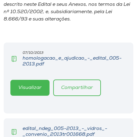
Museu
descrito neste Edital e seus Anexos, nos termos da Lei
nº 10.520/2002, e, subsidiariamente, pela Lei
8.666/93 e suas alterações.
Unoesc
Store
07/10/2013
Selecione
homologacao_e_ajudicao_-_edital_005-
o idioma
2013.pdf
Visualizar
Compartilhar
A+
A-
edital_ndeg_005-2013_-_vidros_-
_convenio_2013tr001668.pdf