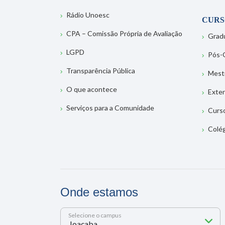
Rádio Unoesc
CURS
CPA – Comissão Própria de Avaliação
Grad
LGPD
Pós-
Transparência Pública
Mest
O que acontece
Exte
Serviços para a Comunidade
Curs
Colé
Onde estamos
Selecione o campus