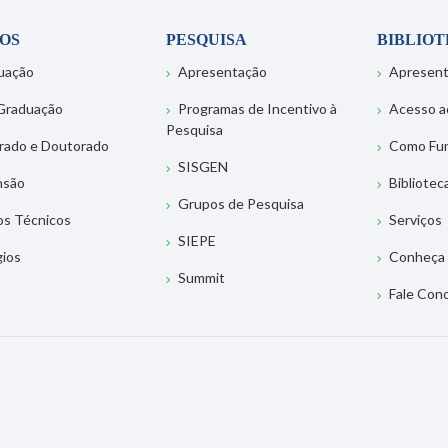
OS
PESQUISA
BIBLIO
uação
Apresentação
Apresen
Graduação
Programas de Incentivo à
Acesso a
Pesquisa
rado e Doutorado
Como Fu
SISGEN
nsão
Bibliotec
Grupos de Pesquisa
os Técnicos
Serviços
SIEPE
gios
Conheça 
Summit
Fale Con