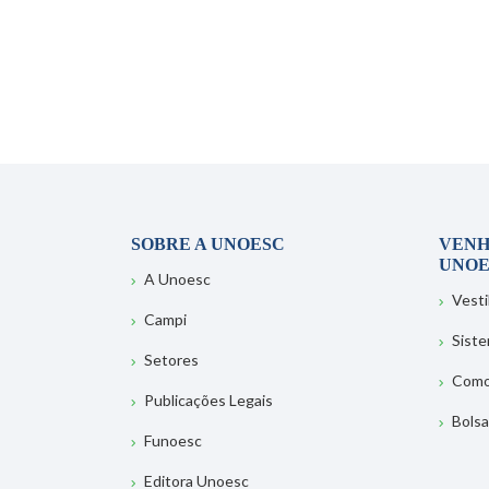
SOBRE A UNOESC
VENH
UNOE
A Unoesc
Vesti
Campi
Sist
Setores
Como
Publicações Legais
Bolsa
Funoesc
Editora Unoesc