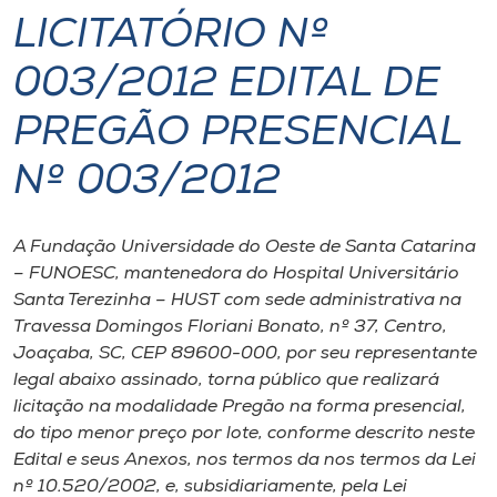
LICITATÓRIO Nº
I.nova
003/2012 EDITAL DE
Diplomados
PREGÃO PRESENCIAL
Nº 003/2012
Cultura
CPA
A Fundação Universidade do Oeste de Santa Catarina
– FUNOESC, mantenedora do Hospital Universitário
Santa Terezinha – HUST com sede administrativa na
Biblioteca
Travessa Domingos Floriani Bonato, nº 37, Centro,
Joaçaba, SC, CEP 89600-000, por seu representante
Editora
legal abaixo assinado, torna público que realizará
licitação na modalidade Pregão na forma presencial,
do tipo menor preço por lote, conforme descrito neste
Rádio
Edital e seus Anexos, nos termos da nos termos da Lei
nº 10.520/2002, e, subsidiariamente, pela Lei