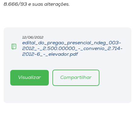
Museu
8.666/93 e suas alterações.
Unoesc
Store
12/06/2012
edital_do_pregao_presencial_ndeg_003-
2012_-_2.500.00000_-_convenio_2.714-
2012-6_-_elevador.pdf
Selecione
o idioma
Visualizar
Compartilhar
A+
A-