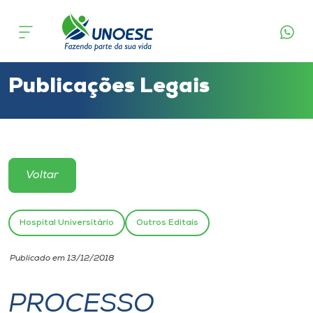
Cursos
Onde estamos
Publicações Legais
Pesquisa
Atendimento ao Estudante
Voltar
Portal de Ensino
Hospital Universitário
Outros Editais
A
Publicado em 13/12/2018
Unoesc
PROCESSO
Internacionalização