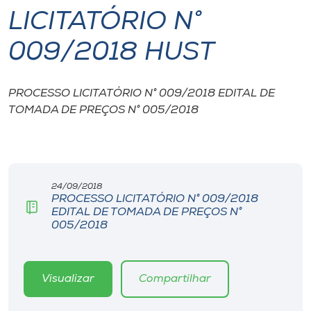
LICITATÓRIO N°
I.nova
009/2018 HUST
Diplomados
PROCESSO LICITATÓRIO N° 009/2018 EDITAL DE
TOMADA DE PREÇOS N° 005/2018
Cultura
CPA
24/09/2018
Biblioteca
PROCESSO LICITATÓRIO N° 009/2018
EDITAL DE TOMADA DE PREÇOS N°
005/2018
Editora
Rádio
Visualizar
Compartilhar