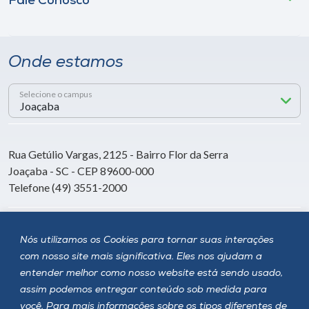
Fale Conosco
Onde estamos
Selecione o campus
Rua Getúlio Vargas, 2125 - Bairro Flor da Serra
Joaçaba - SC - CEP 89600-000
Telefone (49) 3551-2000
Siga a Unoesc
Nós utilizamos os Cookies para tornar suas interações
com nosso site mais significativa. Eles nos ajudam a
entender melhor como nosso website está sendo usado,
assim podemos entregar conteúdo sob medida para
você. Para mais informações sobre os tipos diferentes de