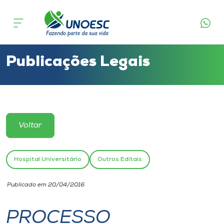
Cursos
Onde estamos
Publicações Legais
Pesquisa
Atendimento ao Estudante
Voltar
Portal de Ensino
Hospital Universitário
Outros Editais
A
Publicado em 20/04/2016
Unoesc
PROCESSO
Internacionalização