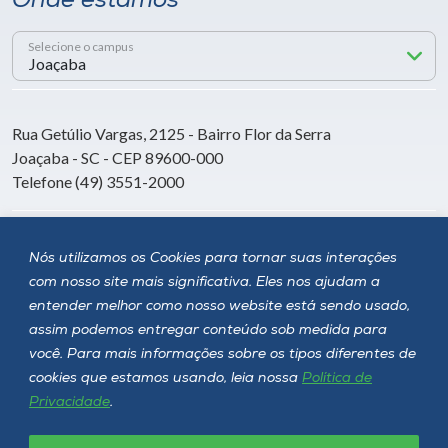
Onde estamos
Selecione o campus
Rua Getúlio Vargas, 2125 - Bairro Flor da Serra
Joaçaba - SC - CEP 89600-000
Telefone (49) 3551-2000
Siga a Unoesc
Nós utilizamos os Cookies para tornar suas interações
com nosso site mais significativa. Eles nos ajudam a
entender melhor como nosso website está sendo usado,
assim podemos entregar conteúdo sob medida para
você. Para mais informações sobre os tipos diferentes de
cookies que estamos usando, leia nossa
Política de
Privacidade
.