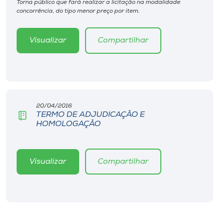
Torna público que fará realizar a licitação na modalidade
Museu
concorrência, do tipo menor preço por item.
Unoesc
Visualizar
Compartilhar
Store
Selecione
o idioma
20/04/2016
TERMO DE ADJUDICAÇÃO E
HOMOLOGAÇÃO
A+
A-
Visualizar
Compartilhar