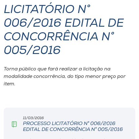
LICITATÓRIO N°
I.nova
006/2016 EDITAL DE
Diplomados
CONCORRÊNCIA N°
005/2016
Cultura
CPA
Torna público que fará realizar a licitação na
modalidade concorrência, do tipo menor preço por
item.
Biblioteca
Editora
11/03/2016
Rádio
PROCESSO LICITATÓRIO N° 006/2016
EDITAL DE CONCORRÊNCIA N° 005/2016