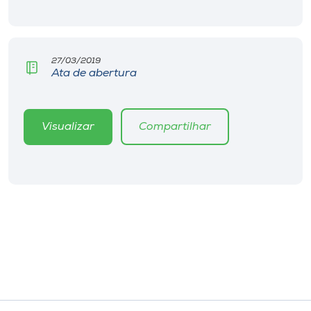
Museu
Unoesc
27/03/2019
Store
Ata de abertura
Visualizar
Compartilhar
Selecione
o idioma
A+
A-