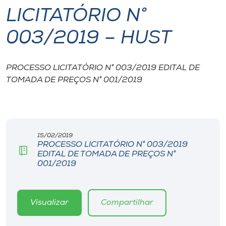
LICITATÓRIO N°
I.nova
003/2019 – HUST
Diplomados
PROCESSO LICITATÓRIO N° 003/2019 EDITAL DE
TOMADA DE PREÇOS N° 001/2019
Cultura
CPA
15/02/2019
Biblioteca
PROCESSO LICITATÓRIO N° 003/2019
EDITAL DE TOMADA DE PREÇOS N°
001/2019
Editora
Rádio
Visualizar
Compartilhar