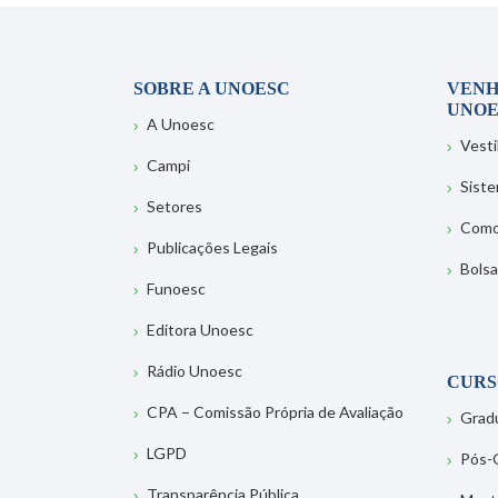
SOBRE A UNOESC
VENH
UNOE
A Unoesc
Vesti
Campi
Sist
Setores
Como
Publicações Legais
Bolsa
Funoesc
Editora Unoesc
Rádio Unoesc
CURS
CPA – Comissão Própria de Avaliação
Grad
LGPD
Pós-
Transparência Pública