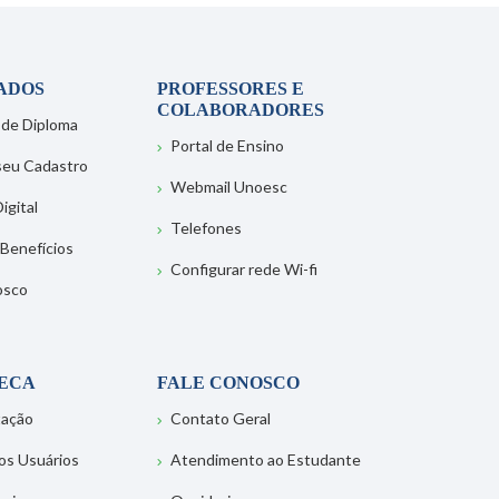
ADOS
PROFESSORES E
COLABORADORES
 de Diploma
Portal de Ensino
 seu Cadastro
Webmail Unoesc
igital
Telefones
 Benefícios
Configurar rede Wi-fi
osco
TECA
FALE CONOSCO
tação
Contato Geral
os Usuários
Atendimento ao Estudante