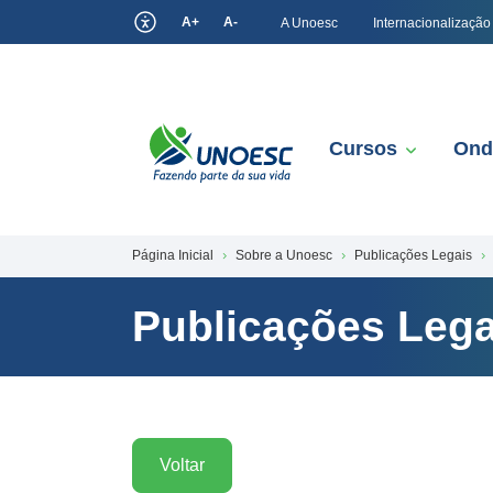
A+
A-
A Unoesc
Internacionalização
Cursos
Ond
Página Inicial
Sobre a Unoesc
Publicações Legais
Publicações Lega
Voltar