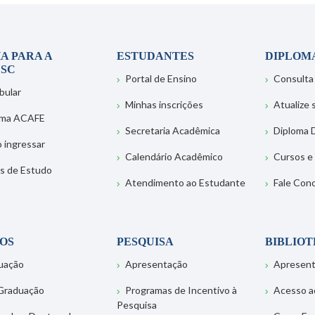
A PARA A
ESTUDANTES
DIPLOM
SC
Portal de Ensino
Consulta
bular
Minhas inscrições
Atualize
ema ACAFE
Secretaria Acadêmica
Diploma D
 ingressar
Calendário Acadêmico
Cursos e
s de Estudo
Atendimento ao Estudante
Fale Con
OS
PESQUISA
BIBLIO
uação
Apresentação
Apresen
Graduação
Programas de Incentivo à
Acesso a
Pesquisa