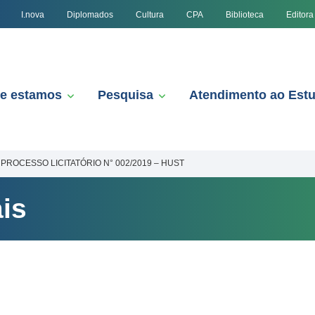
I.nova
Diplomados
Cultura
CPA
Biblioteca
Editora
e estamos
Pesquisa
Atendimento ao Est
PROCESSO LICITATÓRIO N° 002/2019 – HUST
is