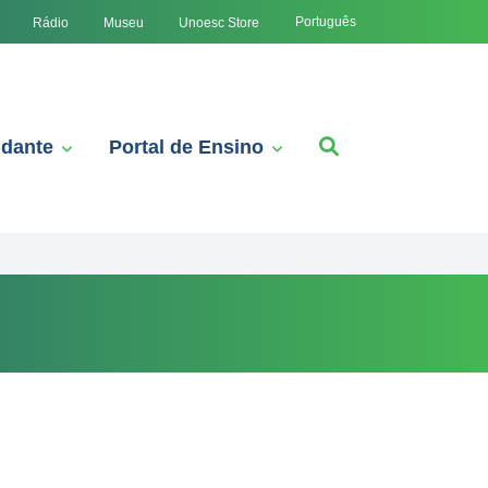
Português
Rádio
Museu
Unoesc Store
udante
Portal de Ensino