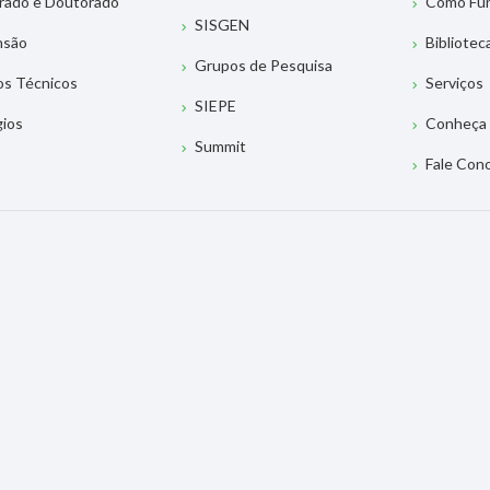
rado e Doutorado
Como Fu
SISGEN
nsão
Bibliotec
Grupos de Pesquisa
os Técnicos
Serviços
SIEPE
gios
Conheça 
Summit
Fale Con