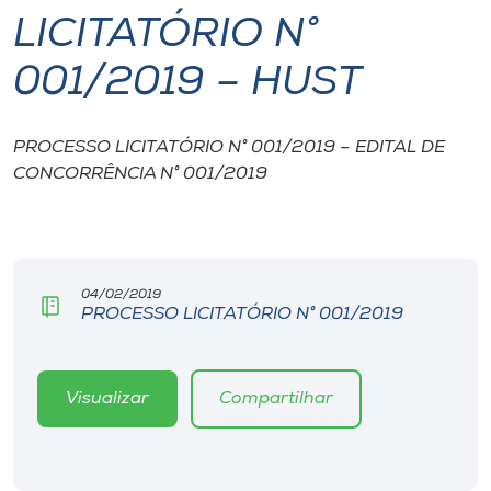
LICITATÓRIO N°
I.nova
001/2019 – HUST
Diplomados
PROCESSO LICITATÓRIO N° 001/2019 – EDITAL DE
CONCORRÊNCIA N° 001/2019
Cultura
CPA
04/02/2019
Biblioteca
PROCESSO LICITATÓRIO N° 001/2019
Editora
Visualizar
Compartilhar
Rádio