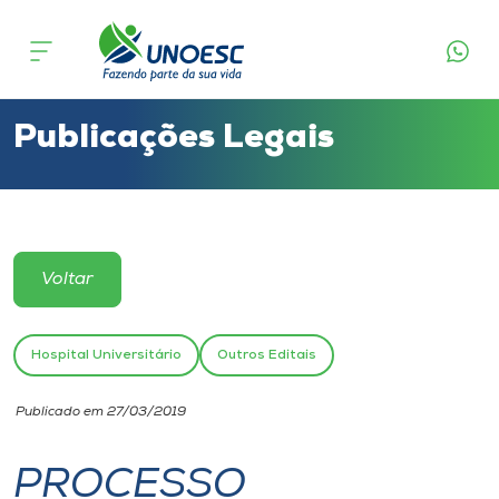
Cursos
Onde estamos
Publicações Legais
Pesquisa
Atendimento ao Estudante
Voltar
Portal de Ensino
Hospital Universitário
Outros Editais
A
Publicado em 27/03/2019
Unoesc
PROCESSO
Internacionalização