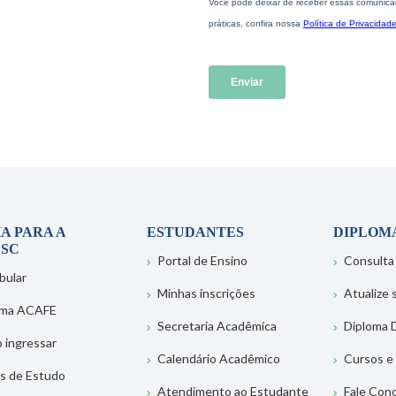
A PARA A
ESTUDANTES
DIPLOM
SC
Portal de Ensino
Consulta
bular
Minhas inscrições
Atualize
ema ACAFE
Secretaria Acadêmica
Diploma D
 ingressar
Calendário Acadêmico
Cursos e
s de Estudo
Atendimento ao Estudante
Fale Con