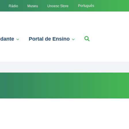
Português
Rádio
Museu
Unoesc Store
udante
Portal de Ensino