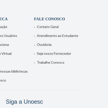
TECA
FALE CONOSCO
tação
Contato Geral
os Usuários
Atendimento ao Estudante
nciona
Ouvidoria
a Virtual
Seja nosso Fornecedor
Trabalhe Conosco
nossas bibliotecas
osco
Siga a Unoesc