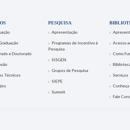
OS
PESQUISA
BIBLIO
uação
Apresentação
Apresen
Graduação
Programas de Incentivo à
Acesso a
Pesquisa
rado e Doutorado
Como Fu
SISGEN
nsão
Bibliotec
Grupos de Pesquisa
os Técnicos
Serviços
SIEPE
gios
Conheça 
Summit
Fale Con