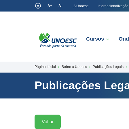
A+
A-
A Unoesc
Internacionalização
Cursos
Ond
Página Inicial
Sobre a Unoesc
Publicações Legais
Publicações Lega
Voltar