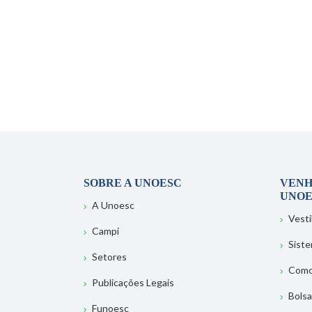
SOBRE A UNOESC
VENH
UNOE
A Unoesc
Vesti
Campi
Sist
Setores
Como
Publicações Legais
Bolsa
Funoesc