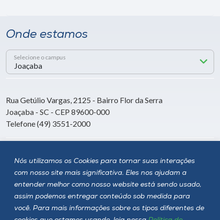
Onde estamos
Selecione o campus
Rua Getúlio Vargas, 2125 - Bairro Flor da Serra
Joaçaba - SC - CEP 89600-000
Telefone (49) 3551-2000
Siga a Unoesc
Nós utilizamos os Cookies para tornar suas interações
com nosso site mais significativa. Eles nos ajudam a
entender melhor como nosso website está sendo usado,
assim podemos entregar conteúdo sob medida para
você. Para mais informações sobre os tipos diferentes de