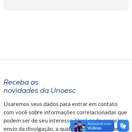
Museu
Unoesc
Store
Selecione
o idioma
Receba as
A+
novidades da Unoesc
A-
Usaremos seus dados para entrar em contato
com você sobre informações correlacionadas que
podem ser de seu interesse. Você pode cancelar o
envio da divulgação, a qualquer momento. Para