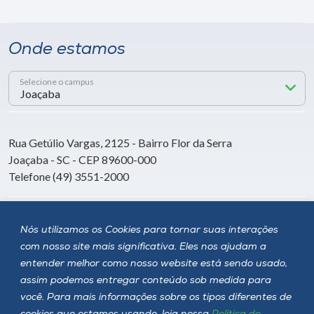
Onde estamos
Selecione o campus
Rua Getúlio Vargas, 2125 - Bairro Flor da Serra
Joaçaba - SC - CEP 89600-000
Telefone (49) 3551-2000
Siga a Unoesc
Nós utilizamos os Cookies para tornar suas interações
com nosso site mais significativa. Eles nos ajudam a
entender melhor como nosso website está sendo usado,
assim podemos entregar conteúdo sob medida para
você. Para mais informações sobre os tipos diferentes de