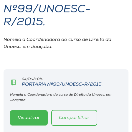
Nº99/UNOESC-
I.nova
R/2015.
Diplomados
Nomeia a Coordenadora do curso de Direito da
Unoesc, em Joaçaba.
Cultura
CPA
04/05/2015
Biblioteca
PORTARIA Nº99/UNOESC-R/2015.
Nomeia a Coordenadora do curso de Direito da Unoesc, em
Editora
Joaçaba.
Rádio
Visualizar
Compartilhar