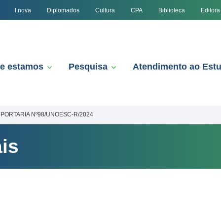
I.nova
Diplomados
Cultura
CPA
Biblioteca
Editora
e estamos
Pesquisa
Atendimento ao Est
PORTARIA Nº98/UNOESC-R/2024
is