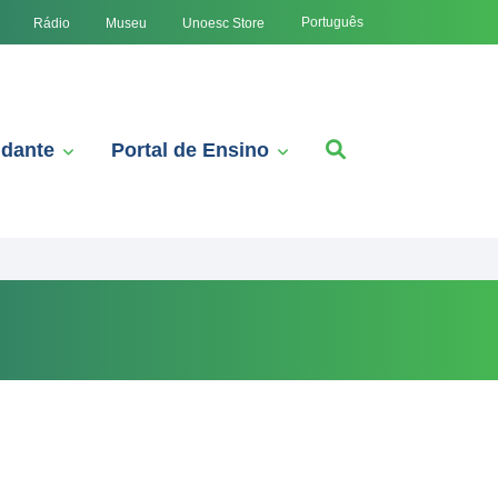
Português
Rádio
Museu
Unoesc Store
udante
Portal de Ensino