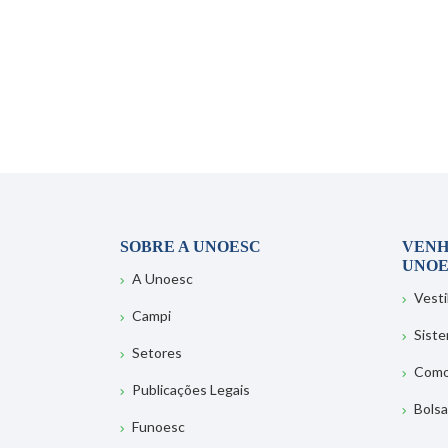
SOBRE A UNOESC
VENH
UNOE
A Unoesc
Vesti
Campi
Sist
Setores
Como
Publicações Legais
Bolsa
Funoesc