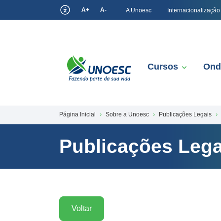
A+
A-
A Unoesc
Internacionalização
Cursos
Ond
Página Inicial
Sobre a Unoesc
Publicações Legais
Publicações Lega
Voltar