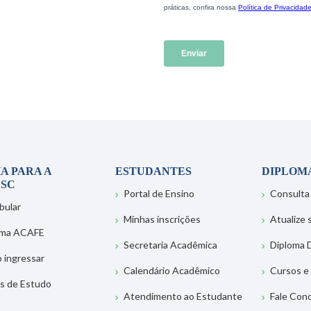
A PARA A
ESTUDANTES
DIPLOM
SC
Portal de Ensino
Consulta
bular
Minhas inscrições
Atualize
ema ACAFE
Secretaria Acadêmica
Diploma D
 ingressar
Calendário Acadêmico
Cursos e
s de Estudo
Atendimento ao Estudante
Fale Con