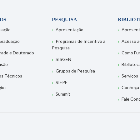
OS
PESQUISA
BIBLIO
uação
Apresentação
Apresen
Graduação
Programas de Incentivo à
Acesso a
Pesquisa
rado e Doutorado
Como Fu
SISGEN
nsão
Bibliotec
Grupos de Pesquisa
os Técnicos
Serviços
SIEPE
gios
Conheça 
Summit
Fale Con