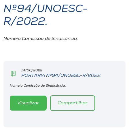
Nº94/UNOESC-
I.nova
R/2022.
Diplomados
Nomeia Comissão de Sindicância.
Cultura
CPA
14/06/2022
PORTARIA Nº94/UNOESC-R/2022.
Biblioteca
Nomeia Comissão de Sindicância.
Editora
Visualizar
Compartilhar
Rádio