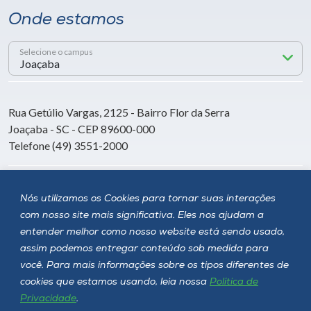
Onde estamos
Selecione o campus
Rua Getúlio Vargas, 2125 - Bairro Flor da Serra
Joaçaba - SC - CEP 89600-000
Telefone (49) 3551-2000
Siga a Unoesc
Nós utilizamos os Cookies para tornar suas interações
com nosso site mais significativa. Eles nos ajudam a
entender melhor como nosso website está sendo usado,
assim podemos entregar conteúdo sob medida para
você. Para mais informações sobre os tipos diferentes de
cookies que estamos usando, leia nossa
Política de
Privacidade
.