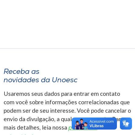
Museu
Unoesc
Store
Selecione
o idioma
Receba as
novidades da Unoesc
A+
Usaremos seus dados para entrar em contato
A-
com você sobre informações correlacionadas que
podem ser de seu interesse. Você pode cancelar o
envio da divulgação, a qualquer momento. Para
mais detalhes, leia nossa
política de