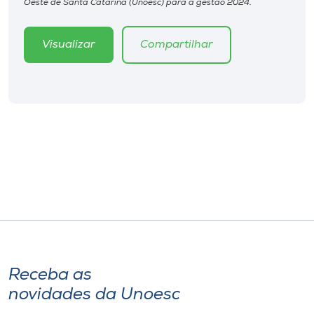
Oeste de Santa Catarina (Unoesc) para a gestão 2024.
Museu
Visualizar
Compartilhar
Unoesc
Store
Selecione
o idioma
A+
A-
Receba as
novidades da Unoesc