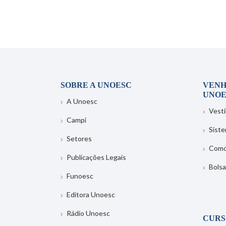
SOBRE A UNOESC
VENH
UNOE
A Unoesc
Vesti
Campi
Sist
Setores
Como
Publicações Legais
Bolsa
Funoesc
Editora Unoesc
Rádio Unoesc
CURS