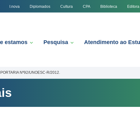
I.nova
Diplomados
Cultura
CPA
Biblioteca
Editora
e estamos
Pesquisa
Atendimento ao Est
PORTARIA Nº92/UNOESC-R/2012.
is