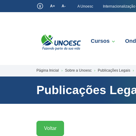
A+
A-
A Unoesc
Internacionalização
Cursos
Ond
Página Inicial
Sobre a Unoesc
Publicações Legais
Publicações Lega
Voltar