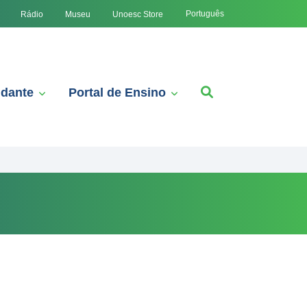
Português
Rádio
Museu
Unoesc Store
udante
Portal de Ensino