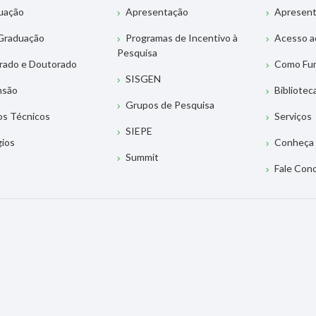
uação
Apresentação
Apresen
Graduação
Programas de Incentivo à
Acesso a
Pesquisa
rado e Doutorado
Como Fu
SISGEN
nsão
Bibliotec
Grupos de Pesquisa
os Técnicos
Serviços
SIEPE
gios
Conheça 
Summit
Fale Con