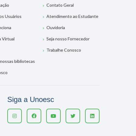
tação
Contato Geral
os Usuários
Atendimento ao Estudante
nciona
Ouvidoria
a Virtual
Seja nosso Fornecedor
Trabalhe Conosco
nossas bibliotecas
osco
Siga a Unoesc