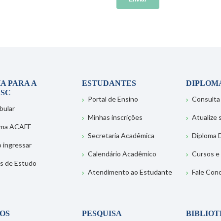
A PARA A
ESTUDANTES
DIPLOM
SC
Portal de Ensino
Consulta
bular
Minhas inscrições
Atualize
ema ACAFE
Secretaria Acadêmica
Diploma D
 ingressar
Calendário Acadêmico
Cursos e
s de Estudo
Atendimento ao Estudante
Fale Con
OS
PESQUISA
BIBLIO